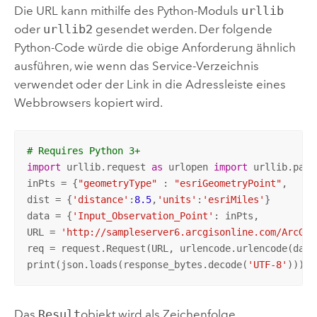
Die URL kann mithilfe des Python-Moduls
urllib
oder
urllib2
gesendet werden. Der folgende
Python-Code würde die obige Anforderung ähnlich
ausführen, wie wenn das Service-Verzeichnis
verwendet oder der Link in die Adressleiste eines
Webbrowsers kopiert wird.
# Requires Python 3+
import
 urllib.request 
as
 urlopen 
import
 urllib.pars
inPts = {
"geometryType"
 : 
"esriGeometryPoint"
,     
dist = {
'distance'
:
8.5
,
'units'
:
'esriMiles'
}

data = {
'Input_Observation_Point'
: inPts,        
'V
URL = 
'http://sampleserver6.arcgisonline.com/ArcGIS
req = request.Request(URL, urlencode.urlencode(data
print(json.loads(response_bytes.decode(
'UTF-8'
)))
Das
Result
objekt wird als Zeichenfolge