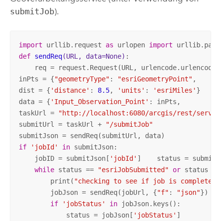
submitJob
).
import
 urllib.request 
as
 urlopen 
import
 urllib.pars
def
sendReq
(URL, data=None)
:
    req = request.Request(URL, urlencode.urlencode(
inPts = {
"geometryType"
: 
"esriGeometryPoint"
,      
dist = {
'distance'
: 
8.5
, 
'units'
: 
'esriMiles'
}

data = {
'Input_Observation_Point'
: inPts,        
'V
taskUrl = 
"http://localhost:6080/arcgis/rest/servic
submitUrl = taskUrl + 
"/submitJob"
if
'jobId'
in
 submitJson:

    jobID = submitJson[
'jobId'
]    status = submitJ
while
 status == 
"esriJobSubmitted"
or
 status ==
        print(
"checking to see if job is completed.
        jobJson = sendReq(jobUrl, {
"f"
: 
"json"
})

if
'jobStatus'
in
 jobJson.keys():

            status = jobJson[
'jobStatus'
]
