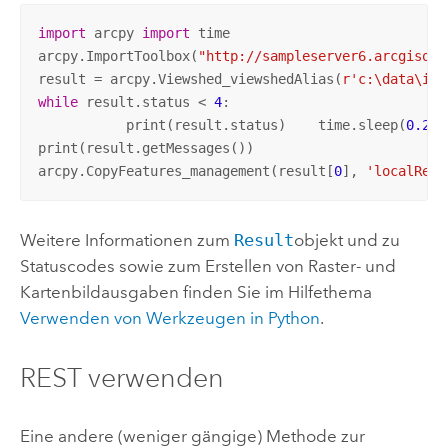
import
 arcpy 
import
 time

arcpy.ImportToolbox(
"http://sampleserver6.arcgisonl
result = arcpy.Viewshed_viewshedAlias(
r'c:\data\inp
while
 result.status < 
4
:

	   print(result.status)	   time.sleep(
0.2
) 
print(result.getMessages())

arcpy.CopyFeatures_management(result[
0
], 
'localResu
Weitere Informationen zum
Result
objekt und zu
Statuscodes sowie zum Erstellen von Raster- und
Kartenbildausgaben finden Sie im Hilfethema
Verwenden von Werkzeugen in Python
.
REST verwenden
Eine andere (weniger gängige) Methode zur