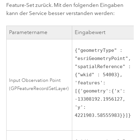
Feature-Set zurück. Mit den folgenden Eingaben
kann der Service besser verstanden werden:
Parametername
Eingabewert
{"geometryType" : 
"esriGeometryPoint", 
"spatialReference" : 
{"wkid" : 54003}, 
Input Observation Point
'features':
(GPFeatureRecordSetLayer)
[{'geometry':{'x': 
-13308192.1956127,

'y':  
4221903.58555983}}]}