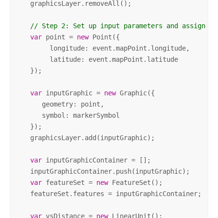
   graphicsLayer.removeAll();

// Step 2: Set up input parameters and assign or
var
 point = 
new
 Point({ 

        longitude: event.mapPoint.longitude,

        latitude: event.mapPoint.latitude  

   });  

var
 inputGraphic = 
new
 Graphic({

      geometry: point, 

      symbol: markerSymbol 

   }); 

   graphicsLayer.add(inputGraphic); 

var
 inputGraphicContainer = [];

   inputGraphicContainer.push(inputGraphic);

var
 featureSet = 
new
 FeatureSet();

   featureSet.features = inputGraphicContainer;  

var
 vsDistance = 
new
 LinearUnit();  
