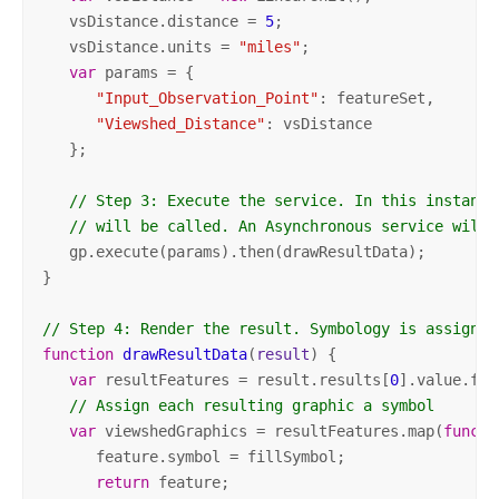
   vsDistance.distance = 
5
;

   vsDistance.units = 
"miles"
;  

var
 params = {  

"Input_Observation_Point"
: featureSet,

"Viewshed_Distance"
: vsDistance  

   };  

// Step 3: Execute the service. In this instance
// will be called. An Asynchronous service will 
   gp.execute(params).then(drawResultData); 

}  

// Step 4: Render the result. Symbology is assigned
function
drawResultData
(
result
) 
{ 

var
 resultFeatures = result.results[
0
].value.fea
// Assign each resulting graphic a symbol  
var
 viewshedGraphics = resultFeatures.map(
functi
      feature.symbol = fillSymbol;     

return
 feature; 
