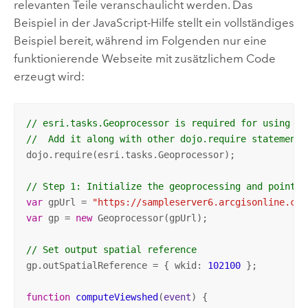
relevanten Teile veranschaulicht werden. Das
Beispiel in der JavaScript-Hilfe stellt ein vollständiges
Beispiel bereit, während im Folgenden nur eine
funktionierende Webseite mit zusätzlichem Code
erzeugt wird:
// esri.tasks.Geoprocessor is required for using Ge
//  Add it along with other dojo.require statements
dojo.require(esri.tasks.Geoprocessor); 

// Step 1: Initialize the geoprocessing and point t
var
 gpUrl = 
"https://sampleserver6.arcgisonline.com
var
 gp = 
new
 Geoprocessor(gpUrl);	

// Set output spatial reference 
gp.outSpatialReference = { wkid: 
102100
 };

function
computeViewshed
(
event
) 
{ 
