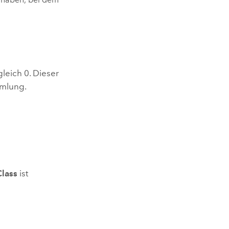
leich 0. Dieser
mmlung.
Class
ist