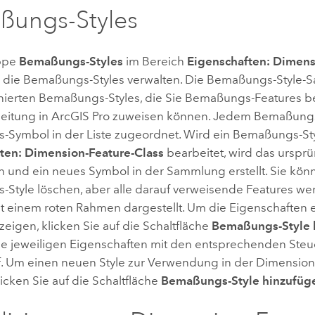
ßungs-Styles
uppe
Bemaßungs-Styles
im Bereich
Eigenschaften: Dimens
 die Bemaßungs-Styles verwalten. Die Bemaßungs-Style-
inierten Bemaßungs-Styles, die Sie Bemaßungs-Features be
eitung in
ArcGIS Pro
zuweisen können. Jedem Bemaßungs-S
Symbol in der Liste zugeordnet. Wird ein Bemaßungs-Sty
ten: Dimension-Feature-Class
bearbeitet, wird das urspr
n und ein neues Symbol in der Sammlung erstellt. Sie kön
Style löschen, aber alle darauf verweisende Features we
t einem roten Rahmen dargestellt. Um die Eigenschaften
zeigen, klicken Sie auf die Schaltfläche
Bemaßungs-Style 
die jeweiligen Eigenschaften mit den entsprechenden Ste
f. Um einen neuen Style zur Verwendung in der Dimension
klicken Sie auf die Schaltfläche
Bemaßungs-Style hinzufüg