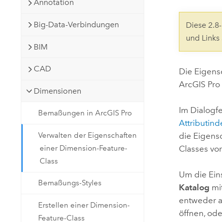
Annotation
Natürliche Ressourcen
Developer-Technologie
Big-Data-Verbindungen
Diese 2.
Erstellen Sie Anwendungen für
und Links
die Kartenerstellung und
Alle Branchen
BIM
räumliche Analyse
CAD
Die Eigens
ArcGIS Pro
Alle Produkte
Dimensionen
Im Dialogf
Bemaßungen in ArcGIS Pro
Attributind
Verwalten der Eigenschaften
die Eigens
einer Dimension-Feature-
Classes v
Class
Um die Eins
Bemaßungs-Styles
Katalog
mit
entweder 
Erstellen einer Dimension-
öffnen, ode
Feature-Class