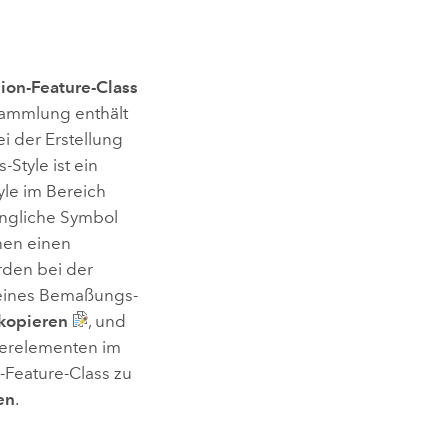
ion-Feature-Class
Sammlung enthält
i der Erstellung
tyle ist ein
le im Bereich
üngliche Symbol
nen einen
rden bei der
 eines Bemaßungs-
kopieren
, und
uerelementen im
-Feature-Class zu
en
.