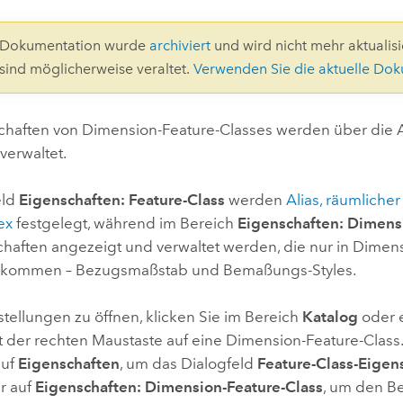
Umgeb
Geoinforma
Infrast
8-Dokumentation wurde
archiviert
und wird nicht mehr aktualisie
 sind möglicherweise veraltet.
Verwenden Sie die aktuelle Do
Alle Storys
chaften von Dimension-Feature-Classes werden über die 
verwaltet.
eld
Eigenschaften: Feature-Class
werden
Alias, räumliche
ex
festgelegt, während im Bereich
Eigenschaften: Dimens
chaften angezeigt und verwaltet werden, die nur in Dimen
orkommen – Bezugsmaßstab und Bemaßungs-Styles.
tellungen zu öffnen, klicken Sie im Bereich
Katalog
oder e
 der rechten Maustaste auf eine Dimension-Feature-Class.
auf
Eigenschaften
, um das Dialogfeld
Feature-Class-Eigen
r auf
Eigenschaften: Dimension-Feature-Class
, um den B