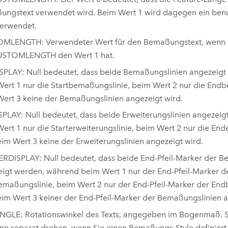
ngstext verwendet wird. Beim Wert 1 wird dagegen ein benut
erwendet.
MLENGTH: Verwendeter Wert für den Bemaßungstext, wenn
STOMLENGTH den Wert 1 hat.
PLAY: Null bedeutet, dass beide Bemaßungslinien angezeig
ert 1 nur die Startbemaßungslinie, beim Wert 2 nur die End
ert 3 keine der Bemaßungslinien angezeigt wird.
PLAY: Null bedeutet, dass beide Erweiterungslinien angezei
ert 1 nur die Starterweiterungslinie, beim Wert 2 nur die End
im Wert 3 keine der Erweiterungslinien angezeigt wird.
DISPLAY: Null bedeutet, dass beide End-Pfeil-Marker der B
igt werden, während beim Wert 1 nur der End-Pfeil-Marker d
emaßungslinie, beim Wert 2 nur der End-Pfeil-Marker der En
im Wert 3 keiner der End-Pfeil-Marker der Bemaßungslinien a
GLE: Rotationswinkel des Texts, angegeben im Bogenmaß. S
nn separat drehen, wenn Sie einen Bemaßungs-Style definier