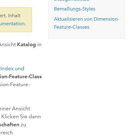
ungen.
aktivieren Sie eine kostenfreie Testversion.
Die Story lesen
Den Kurs erkunden
tionen
Bemaßungs-Styles
rukturmanagement erkunden
ArcGIS Pro erkunden
rt. Inhalt
Aktualisieren von Dimension-
kumentation
.
Feature-Classes
Ansicht
Katalog
in
r Index und
ion-Feature-Class
sion-Feature-
iner Ansicht
 Klicken Sie dann
schaften
zu
ereich