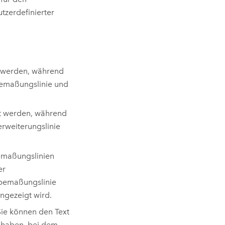
zerdefinierter
t werden, während
bemaßungslinie und
gt werden, während
erweiterungslinie
emaßungslinien
er
dbemaßungslinie
ngezeigt wird.
ie können den Text
t haben, bei dem