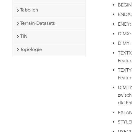
BEGIN
Tabellen
ENDX:
Terrain-Datasets
ENDY:
DIMX:
TIN
DIMY:
Topologie
TEXTX:
Featur
TEXTY:
Featur
DIMTYP
zwisch
die En
EXTANG
STYLEI
USECU