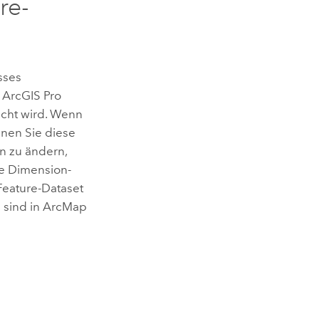
re-
sses
n
ArcGIS Pro
icht wird. Wenn
nnen Sie diese
n zu ändern,
ie Dimension-
Feature-Dataset
 sind in
ArcMap