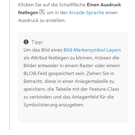
Klicken Sie auf die Schaltfläche
Einen Ausdruck
festlegen
, um in der
Arcade
-Sprache
einen
Ausdruck zu erstellen.
Tipp:
Um das Bild eines
Bild-Markersymbol-Layers
als Attribut festlegen zu können, müssen die
Bilder entweder in einem Raster oder einem
BLOB-Feld gespeichert sein. Ziehen Sie in
Betracht, diese in einer Anlagentabelle zu
speichern, die Tabelle mit der Feature-Class
zu verbinden und das Anlagenfeld für die
Symbolisierung anzugeben.