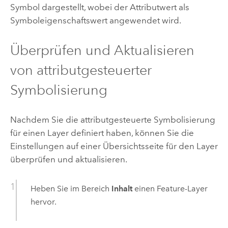
Symbol dargestellt, wobei der Attributwert als
Symboleigenschaftswert angewendet wird.
Überprüfen und Aktualisieren
von attributgesteuerter
Symbolisierung
Nachdem Sie die attributgesteuerte Symbolisierung
für einen Layer definiert haben, können Sie die
Einstellungen auf einer Übersichtsseite für den Layer
überprüfen und aktualisieren.
Heben Sie im Bereich
Inhalt
einen Feature-Layer
hervor.