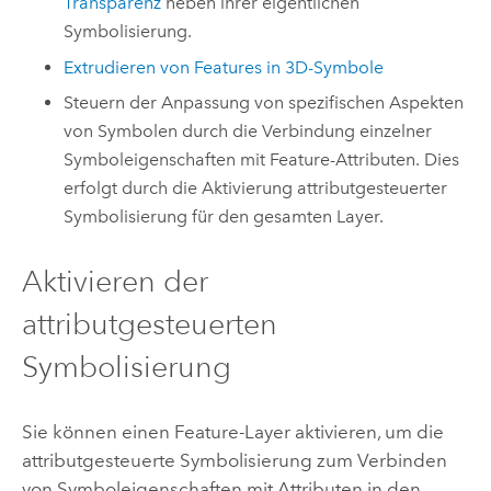
Transparenz
neben ihrer eigentlichen
Symbolisierung.
Extrudieren von Features in 3D-Symbole
Steuern der Anpassung von spezifischen Aspekten
von Symbolen durch die Verbindung einzelner
Symboleigenschaften mit Feature-Attributen. Dies
erfolgt durch die Aktivierung attributgesteuerter
Symbolisierung für den gesamten Layer.
Aktivieren der
attributgesteuerten
Symbolisierung
Sie können einen Feature-Layer aktivieren, um die
attributgesteuerte Symbolisierung zum Verbinden
von Symboleigenschaften mit Attributen in den