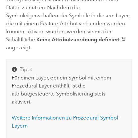
Daten zu nutzen. Nachdem die
Symboleigenschaften der Symbole in diesem Layer,
die mit einem Feature-Attribut verbunden werden
können, aktiviert wurden, werden sie mit der
Schaltfläche
Keine Attributzuordnung definiert
angezeigt.
Tipp:
Für einen Layer, der ein Symbol mit einem
Prozedural-Layer enthält, ist die
attributgesteuerte Symbolisierung stets
aktiviert.
Weitere Informationen zu Prozedural-Symbol-
Layern