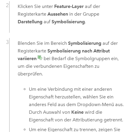
Klicken Sie unter
Feature-Layer
auf der
Registerkarte
Aussehen
in der Gruppe
Darstellung
auf
Symbolisierung
.
Blenden Sie im Bereich
Symbolisierung
auf der
Registerkarte
Symbolisierung nach Attribut
variieren
bei Bedarf die Symbolgruppen ein,
um die verbundenen Eigenschaften zu
überprüfen.
Um eine Verbindung mit einer anderen
Eigenschaft herzustellen, wählen Sie ein
anderes Feld aus dem Dropdown-Menü aus.
Durch Auswahl von
Keine
wird die
Eigenschaft von der Attributierung getrennt.
Um eine Eigenschaft zu trennen, zeigen Sie