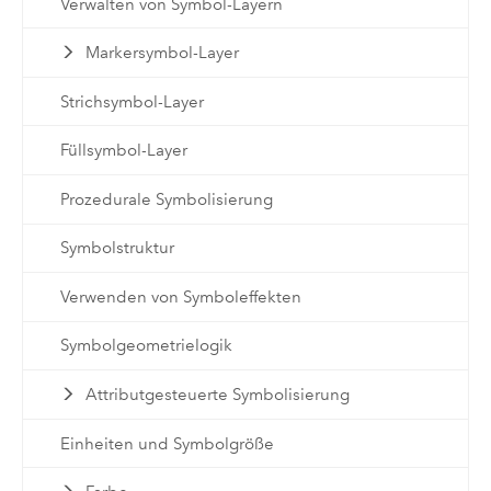
Verwalten von Symbol-Layern
Markersymbol-Layer
Strichsymbol-Layer
Füllsymbol-Layer
Prozedurale Symbolisierung
Symbolstruktur
Verwenden von Symboleffekten
Symbolgeometrielogik
Attributgesteuerte Symbolisierung
Einheiten und Symbolgröße