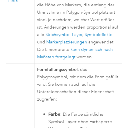
Linie
die Höhe von Markern, die entlang der
Umrisslinie im Polygon-Symbol platziert
sind, je nachdem, welcher Wert größer
ist. Änderungen werden proportional auf
alle
Strichsymbol-Layer
,
Symboleffekte
und
Markerplatzierungen
angewendet.
Die Linienbreite
kann dynamisch nach
Maßstab festgelegt
werden.
Formfüllungssymbol
, das
Polygonsymbol, mit dem die Form gefüllt
wird. Sie können auch auf die
Untereigenschaften dieser Eigenschaft
zugreifen:
Farbe
: Die Farbe sämtlicher
Symbol-Layer ohne Farbsperre.