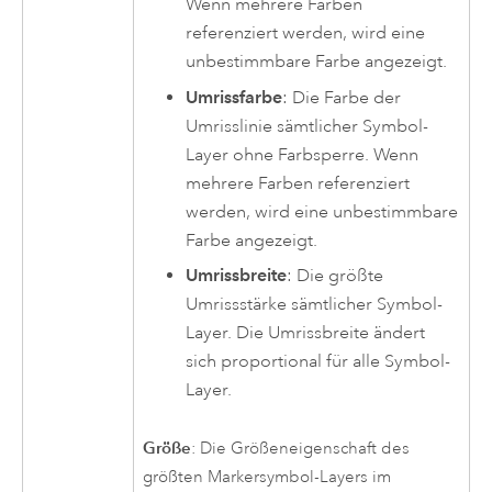
Wenn mehrere Farben
referenziert werden, wird eine
unbestimmbare Farbe angezeigt.
Umrissfarbe
: Die Farbe der
Umrisslinie sämtlicher Symbol-
Layer ohne Farbsperre. Wenn
mehrere Farben referenziert
werden, wird eine unbestimmbare
Farbe angezeigt.
Umrissbreite
: Die größte
Umrissstärke sämtlicher Symbol-
Layer. Die Umrissbreite ändert
sich proportional für alle Symbol-
Layer.
Größe
: Die Größeneigenschaft des
größten Markersymbol-Layers im