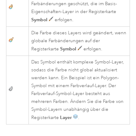
Farbänderungen geschützt, die im Basis-
Eigenschaften-Layer in der Registerkarte
Symbol
erfolgen.
Die Farbe dieses Layers wird geändert, wenn
globale Farbänderungen auf der
Symbol
Registerkarte
erfolgen.
Das Symbol enthält komplexe Symbol-Layer,
sodass die Farbe nicht global aktualisiert
werden kann. Ein Beispiel ist ein Polygon-
Symbol mit einem Farbverlauf-Layer. Der
Farbverlauf-Symbol-Layer besteht aus
mehreren Farben. Ändern Sie die Farbe von
Symbol-Layern unabhängig über die
Layer
Registerkarte
.