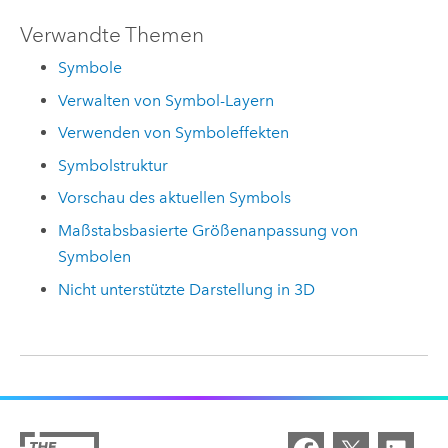
Verwandte Themen
Symbole
Verwalten von Symbol-Layern
Verwenden von Symboleffekten
Symbolstruktur
Vorschau des aktuellen Symbols
Maßstabsbasierte Größenanpassung von
Symbolen
Nicht unterstützte Darstellung in 3D