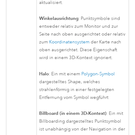
aktualisiert.
Winkelausrichtung
: Punktsymbole sind
entweder relativ zum Monitor und zur
Seite nach oben ausgerichtet oder relativ
zum
Koordinatensystem
der Karte nach
oben ausgerichtet. Diese Eigenschaft
wird in einem 3D-Kontext ignoriert.
Halo
: Ein mit einem
Polygon-Symbol
dargestelltes Shape, welches
strahlenförmig in einer festgelegten
Entfernung vom Symbol wegführt
Billboard (in einem 3D-Kontext)
: Ein mit
Billboarding dargestelltes Punktsymbol
ist unabhängig von der Navigation in der