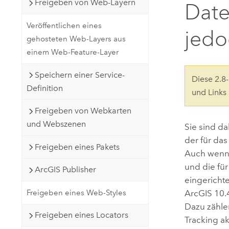
Freigeben von Web-Layern
Date
Natürliche Ressourcen
Developer-Technologie
Veröffentlichen eines
Erstellen Sie Anwendungen für
jedo
gehosteten Web-Layers aus
die Kartenerstellung und
Alle Branchen
einem Web-Feature-Layer
räumliche Analyse
Speichern einer Service-
Diese 2.
Definition
und Links
Alle Produkte
Freigeben von Webkarten
und Webszenen
Sie sind da
der für da
Freigeben eines Pakets
Auch wenn a
und die fü
ArcGIS Publisher
eingerichte
ArcGIS
10.
Freigeben eines Web-Styles
Dazu zählen
Freigeben eines Locators
Tracking akt