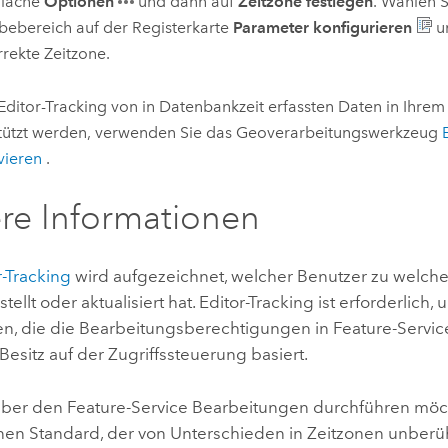
fläche
Optionen
und dann auf
Zeitzone festlegen
. Wählen S
bebereich auf der Registerkarte
Parameter konfigurieren
u
rrekte Zeitzone.
 Editor-Tracking von in Datenbankzeit erfassten Daten in Ihrem 
tützt werden, verwenden Sie das Geoverarbeitungswerkzeug
vieren
.
re Informationen
r-Tracking
wird aufgezeichnet, welcher Benutzer zu welch
stellt oder aktualisiert hat. Editor-Tracking ist erforderlich
, die die Bearbeitungsberechtigungen in Feature-Service
esitz auf der Zugriffssteuerung basiert.
ber den Feature-Service Bearbeitungen durchführen mö
inen Standard, der von Unterschieden in Zeitzonen unberüh