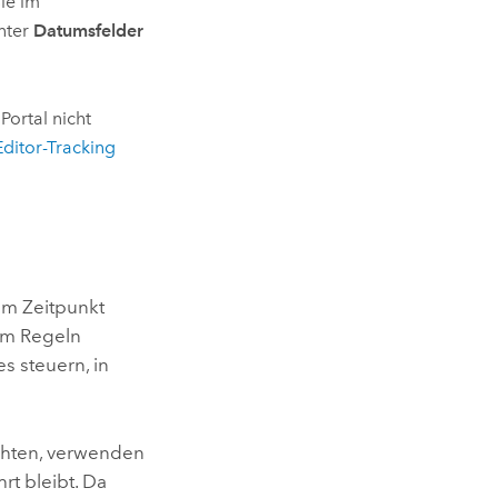
ie im
nter
Datumsfelder
Portal nicht
Editor-Tracking
em Zeitpunkt
, um Regeln
s steuern, in
chten, verwenden
rt bleibt. Da