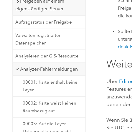
Schalt
Freigeben auf einem
Freiga
eigenständigen Server
die ko
Auftragsstatus der Freigabe
Sollte
Verwalten registrierter
unters
Datenspeicher
deakti
Analysieren der GIS-Ressource
Weite
Analyzer-Fehlermeldungen
Über
Edito
00001: Karte enthält keine
Features er
Layer
anzuwenden
00002: Karte weist keinen
denen der B
Raumbezug auf
Wenn Sie ü
00003: Auf die Layer-
Sie UTC, e
Datenquelle kann nicht