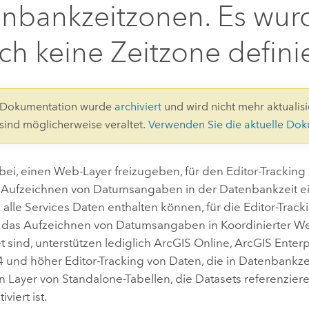
Umgeb
nbankzeitzonen. Es wur
Geoinforma
Infrast
ch keine Zeitzone defini
Alle Storys
8-Dokumentation wurde
archiviert
und wird nicht mehr aktualisie
 sind möglicherweise veraltet.
Verwenden Sie die aktuelle Do
bei, einen Web-Layer freizugeben, für den Editor-Tracking a
s Aufzeichnen von Datumsangaben in der Datenbankzeit ein
lle Services Daten enthalten können, für die Editor-Tracking
r das Aufzeichnen von Datumsangaben in Koordinierter Wel
t sind, unterstützen lediglich
ArcGIS Online
,
ArcGIS Enterp
4
und höher Editor-Tracking von Daten, die in Datenbankzei
 Layer von Standalone-Tabellen, die Datasets referenzieren
iviert ist.