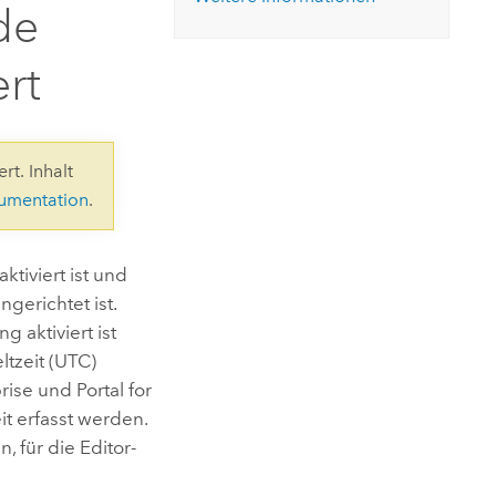
ungen.
aktivieren Sie eine kostenfreie Testversion.
de
Die Story lesen
Den Kurs erkunden
tionen
rukturmanagement erkunden
ArcGIS Pro erkunden
ert
rt. Inhalt
kumentation
.
ktiviert ist und
gerichtet ist.
 aktiviert ist
tzeit (UTC)
rise
und
Portal for
t erfasst werden.
, für die Editor-