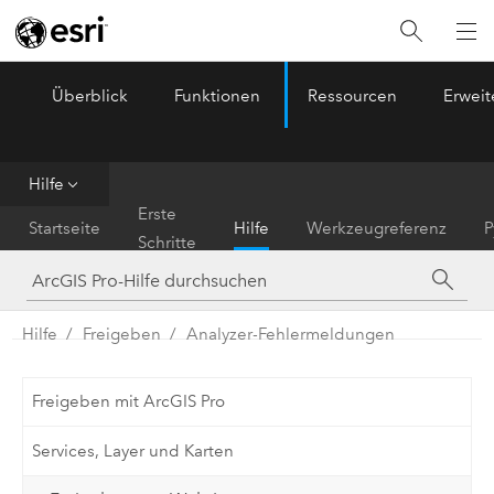
Überblick
Funktionen
Ressourcen
Erwei
ArcGIS Pro
Menu
Hilfe
Erste
Startseite
Hilfe
Werkzeugreferenz
P
Schritte
Hilfe
Freigeben
Analyzer-Fehlermeldungen
Freigeben mit ArcGIS Pro
Services, Layer und Karten