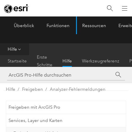
Überblick
Funktionen
Ressourcen
Erwei
ArcGIS Pro
Menu
Hilfe
Erste
Startseite
Hilfe
Werkzeugreferenz
P
Schritte
Hilfe
Freigeben
Analyzer-Fehlermeldungen
Freigeben mit ArcGIS Pro
Services, Layer und Karten