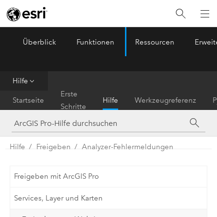
Überblick
Funktionen
Ressourcen
Erwei
ArcGIS Pro
Menu
Hilfe
Erste
Startseite
Hilfe
Werkzeugreferenz
P
Schritte
Hilfe
Freigeben
Analyzer-Fehlermeldungen
Freigeben mit ArcGIS Pro
Services, Layer und Karten