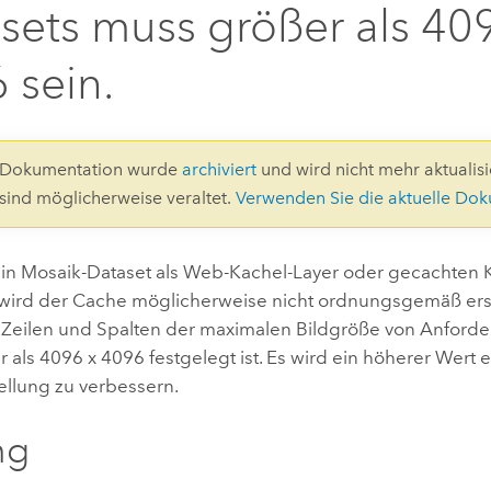
Umgeb
sets muss größer als 40
Geoinforma
Infrast
 sein.
Alle Storys
8-Dokumentation wurde
archiviert
und wird nicht mehr aktualisie
 sind möglicherweise veraltet.
Verwenden Sie die aktuelle Do
in Mosaik-Dataset als Web-Kachel-Layer oder gecachten K
 wird der Cache möglicherweise nicht ordnungsgemäß erst
 Zeilen und Spalten der maximalen Bildgröße von Anford
r als 4096 x 4096 festgelegt ist. Es wird ein höherer Wert
ellung zu verbessern.
ng