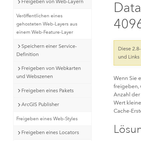
Freigeben von Web-Layern
Data
Natürliche Ressourcen
Developer-Technologie
Veröffentlichen eines
Erstellen Sie Anwendungen für
4096
gehosteten Web-Layers aus
die Kartenerstellung und
Alle Branchen
einem Web-Feature-Layer
räumliche Analyse
Speichern einer Service-
Diese 2.
Definition
und Links
Alle Produkte
Freigeben von Webkarten
und Webszenen
Wenn Sie e
freigeben,
Freigeben eines Pakets
Anzahl der
Wert kleine
ArcGIS Publisher
Cache-Erst
Freigeben eines Web-Styles
Lösu
Freigeben eines Locators