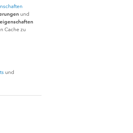
enschaften
derungen
und
deigenschaften
ten Cache zu
ts
und