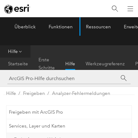
Überblick
Funktionen
Ressourcen
Erwei
ArcGIS Pro
Menu
Hilfe
Erste
Startseite
Hilfe
Werkzeugreferenz
P
Schritte
Hilfe
Freigeben
Analyzer-Fehlermeldungen
Freigeben mit ArcGIS Pro
Services, Layer und Karten