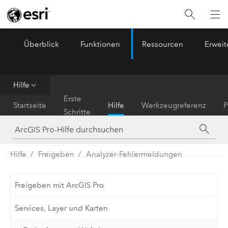
Überblick
Funktionen
Ressourcen
Erwei
ArcGIS Pro
Menu
Hilfe
Erste
Startseite
Hilfe
Werkzeugreferenz
P
Schritte
Hilfe
Freigeben
Analyzer-Fehlermeldungen
Freigeben mit ArcGIS Pro
Services, Layer und Karten