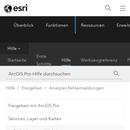
Überblick
Funktionen
Ressourcen
Erwei
ArcGIS Pro
Menu
Hilfe
Erste
Startseite
Hilfe
Werkzeugreferenz
P
Schritte
Hilfe
Freigeben
Analyzer-Fehlermeldungen
Freigeben mit ArcGIS Pro
Services, Layer und Karten