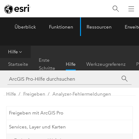
Überblick
Funktionen
Ressourcen
Erwei
ArcGIS Pro
Menu
Hilfe
Erste
Startseite
Hilfe
Werkzeugreferenz
P
Schritte
Hilfe
Freigeben
Analyzer-Fehlermeldungen
Freigeben mit ArcGIS Pro
Services, Layer und Karten