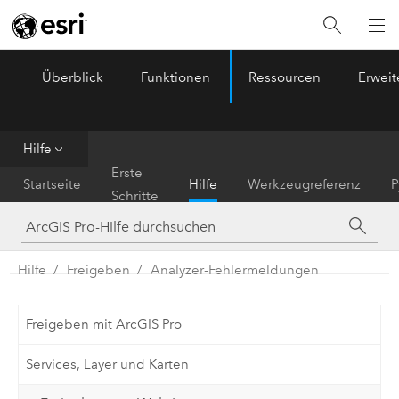
Überblick
Funktionen
Ressourcen
Erwei
ArcGIS Pro
Menu
Hilfe
Erste
Startseite
Hilfe
Werkzeugreferenz
P
Schritte
Hilfe
Freigeben
Analyzer-Fehlermeldungen
Freigeben mit ArcGIS Pro
Services, Layer und Karten