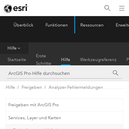
Überblick
Funktionen
Ressourcen
Erwei
ArcGIS Pro
Menu
Hilfe
Erste
Startseite
Hilfe
Werkzeugreferenz
P
Schritte
Hilfe
Freigeben
Analyzer-Fehlermeldungen
Freigeben mit ArcGIS Pro
Services, Layer und Karten