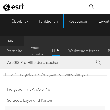
Überblick
Funktionen
Ressourcen
Erwei
ArcGIS Pro
Menu
Hilfe
Erste
Startseite
Hilfe
Werkzeugreferenz
P
Schritte
Hilfe
Freigeben
Analyzer-Fehlermeldungen
Freigeben mit ArcGIS Pro
Services, Layer und Karten