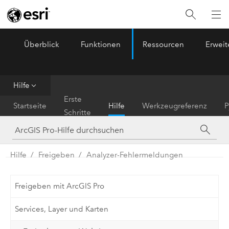
Überblick
Funktionen
Ressourcen
Erwei
ArcGIS Pro
Menu
Hilfe
Erste
Startseite
Hilfe
Werkzeugreferenz
P
Schritte
Hilfe
Freigeben
Analyzer-Fehlermeldungen
Freigeben mit ArcGIS Pro
Services, Layer und Karten