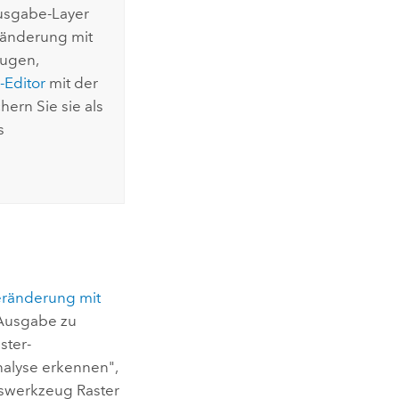
usgabe-Layer
ränderung mit
eugen,
-Editor
mit der
ern Sie sie als
s
ränderung mit
Ausgabe zu
ster-
nalyse erkennen",
ngswerkzeug
Raster