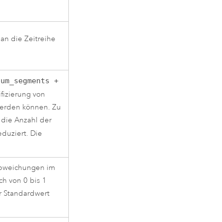
an die Zeitreihe
num_segments +
fizierung von
werden können. Zu
 die Anzahl der
eduziert. Die
Abweichungen im
ch von 0 bis 1
r Standardwert