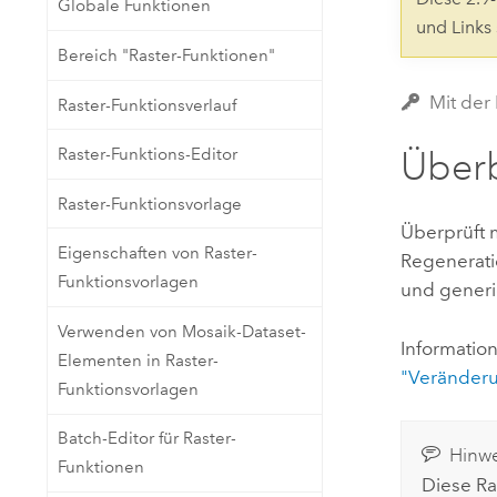
Globale Funktionen
Natürliche Ressourcen
und Links
Developer-Technologie
Bereich "Raster-Funktionen"
Erstellen Sie Anwendungen für
die Kartenerstellung und
Alle Branchen
Mit der
Raster-Funktionsverlauf
räumliche Analyse
Überb
Raster-Funktions-Editor
Alle Produkte
Raster-Funktionsvorlage
Überprüft 
Eigenschaften von Raster-
Regenerati
Funktionsvorlagen
und generi
Verwenden von Mosaik-Dataset-
Informatio
Elementen in Raster-
"Veränderu
Funktionsvorlagen
Batch-Editor für Raster-
Hinwe
Funktionen
Diese Ra