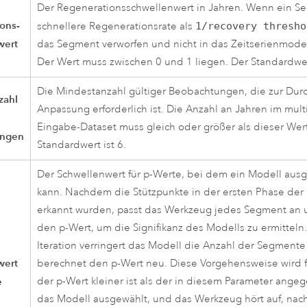
Der Regenerationsschwellenwert in Jahren. Wenn ein S
ons-
schnellere Regenerationsrate als
1/recovery thresho
wert
das Segment verworfen und nicht in das Zeitserienmod
Der Wert muss zwischen 0 und 1 liegen. Der Standardwert
Die Mindestanzahl gültiger Beobachtungen, die zur Dur
zahl
Anpassung erforderlich ist. Die Anzahl an Jahren im mul
Eingabe-Dataset muss gleich oder größer als dieser Wert
ungen
Standardwert ist 6.
Der Schwellenwert für p-Werte, bei dem ein Modell aus
kann. Nachdem die Stützpunkte in der ersten Phase de
erkannt wurden, passt das Werkzeug jedes Segment an
den p-Wert, um die Signifikanz des Modells zu ermitteln
Iteration verringert das Modell die Anzahl der Segment
wert
berechnet den p-Wert neu. Diese Vorgehensweise wird 
e
der p-Wert kleiner ist als der in diesem Parameter ange
das Modell ausgewählt, und das Werkzeug hört auf, na