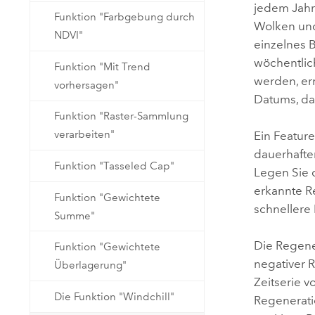
jedem Jahr
Funktion "Farbgebung durch
Wolken und
NDVI"
einzelnes B
wöchentlic
Funktion "Mit Trend
werden, er
vorhersagen"
Datums, d
Funktion "Raster-Sammlung
verarbeiten"
Ein Feature
dauerhafte
Funktion "Tasseled Cap"
Legen Sie
erkannte R
Funktion "Gewichtete
schnellere
Summe"
Die Regene
Funktion "Gewichtete
negativer R
Überlagerung"
Zeitserie 
Die Funktion "Windchill"
Regenerati