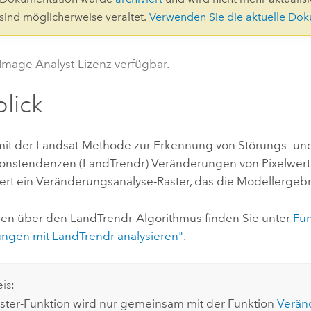
Umgeb
 sind möglicherweise veraltet.
Verwenden Sie die aktuelle Do
Geoinforma
Infrast
 Image Analyst-Lizenz verfügbar.
Alle Storys
lick
mit der Landsat-Methode zur Erkennung von Störungs- un
onstendenzen (LandTrendr) Veränderungen von Pixelwerte
ert ein Veränderungsanalyse-Raster, das die Modellergebn
nen über den LandTrendr-Algorithmus finden Sie unter
Fun
ngen mit LandTrendr analysieren"
.
is:
ster-Funktion wird nur gemeinsam mit der Funktion
Verän