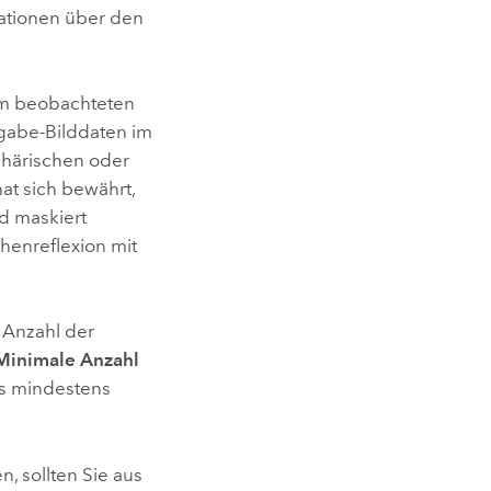
rmationen über den
em beobachteten
ngabe-Bilddaten im
phärischen oder
at sich bewährt,
d maskiert
henreflexion mit
 Anzahl der
Minimale Anzahl
s mindestens
, sollten Sie aus