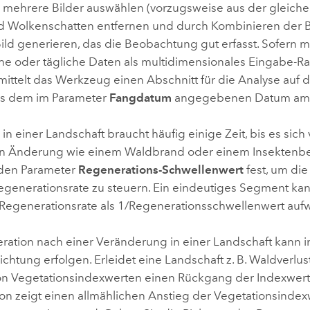
 mehrere Bilder auswählen (vorzugsweise aus der gleichen
 Wolkenschatten entfernen und durch Kombinieren der Bi
ild generieren, das die Beobachtung gut erfasst. Sofern m
he oder tägliche Daten als multidimensionales Eingabe-Ras
mittelt das Werkzeug einen Abschnitt für die Analyse auf
as dem im Parameter
Fangdatum
angegebenen Datum am n
 in einer Landschaft braucht häufig einige Zeit, bis es sich 
n Änderung wie einem Waldbrand oder einem Insektenbefal
 den Parameter
Regenerations-Schwellenwert
fest, um di
egenerationsrate zu steuern. Ein eindeutiges Segment ka
 Regenerationsrate als 1/Regenerationsschwellenwert auf
ration nach einer Veränderung in einer Landschaft kann in
ichtung erfolgen. Erleidet eine Landschaft z. B. Waldverlust
von Vegetationsindexwerten einen Rückgang der Indexwert
on zeigt einen allmählichen Anstieg der Vegetationsindex