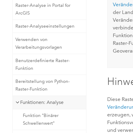
Verände
Raster-Analyse in Portal for
der Land
ArcGIS
Veränder
Raster-Analyseeinstellungen
verbinde
Funktion
Verwenden von
Raster-F
Verarbeitungsvorlagen
Geovera
Benutzerdefinierte Raster-
Funktion
Hinw
Bereitstellung von Python-
Raster-Funktion
Diese Raste
Funktionen: Analyse
Veränderu
erzeugen, 
Funktion "Binärer
Funktionsv
Schwellenwert"
und verwen