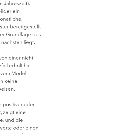
 Jahreszeit),
lder ein
onatliche,
ter bereitgestellt
 der Grundlage des
ächsten liegt.
von einer nicht
l erholt hat.
e vom Modell
nn keine
weisen.
 positiver oder
, zeigt eine
e, und die
werte oder einen