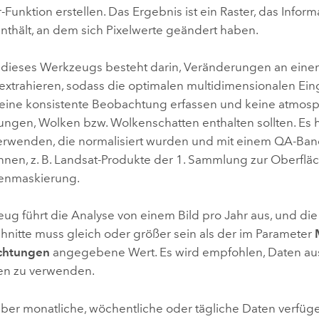
-Funktion erstellen
. Das Ergebnis ist ein Raster, das Info
enthält, an dem sich Pixelwerte geändert haben.
dieses Werkzeugs besteht darin, Veränderungen an ein
 extrahieren, sodass die optimalen multidimensionalen Ei
f eine konsistente Beobachtung erfassen und keine atmos
ungen, Wolken bzw. Wolkenschatten enthalten sollten. Es h
erwenden, die normalisiert wurden und mit einem QA-Ban
nen, z. B. Landsat-Produkte der 1. Sammlung zur Oberfläc
enmaskierung.
ug führt die Analyse von einem Bild pro Jahr aus, und die
hnitte muss gleich oder größer sein als der im Parameter
chtungen
angegebene Wert. Es wird empfohlen, Daten au
en zu verwenden.
ber monatliche, wöchentliche oder tägliche Daten verfügen