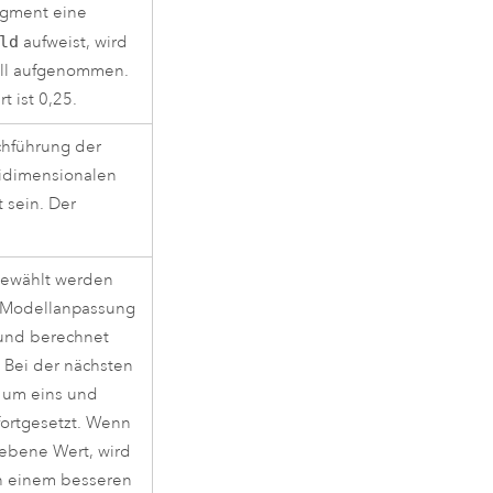
egment eine
ld
aufweist, wird
ell aufgenommen.
 ist 0,25.
chführung der
tidimensionalen
 sein. Der
gewählt werden
r Modellanpassung
 und berechnet
. Bei der nächsten
e um eins und
fortgesetzt. Wenn
gebene Wert, wird
ch einem besseren