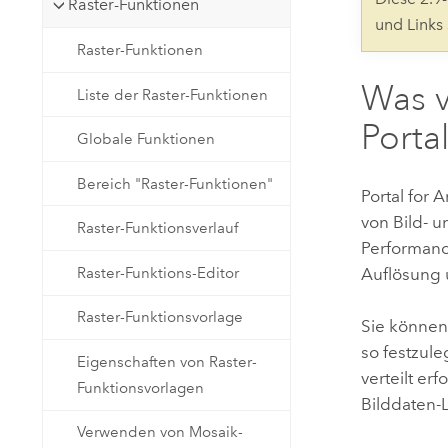
Raster-Funktionen
Natürliche Ressourcen
und Links
Developer-Technologie
Raster-Funktionen
Erstellen Sie Anwendungen für
die Kartenerstellung und
Was v
Alle Branchen
Liste der Raster-Funktionen
räumliche Analyse
Porta
Globale Funktionen
Alle Produkte
Bereich "Raster-Funktionen"
Portal for 
von Bild- u
Raster-Funktionsverlauf
Performanc
Raster-Funktions-Editor
Auflösung 
Raster-Funktionsvorlage
Sie können
so festzule
Eigenschaften von Raster-
verteilt er
Funktionsvorlagen
Bilddaten-
Verwenden von Mosaik-