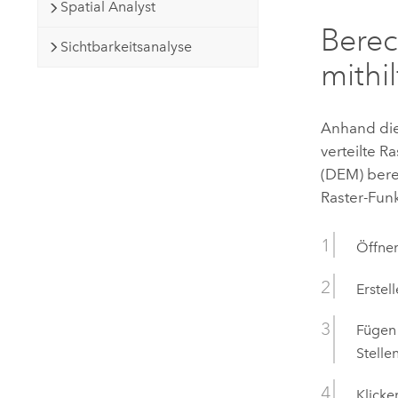
Spatial Analyst
Berec
Sichtbarkeitsanalyse
mithi
Anhand die
verteilte R
(DEM) bere
Raster-Fun
Öffne
Erstel
Fügen 
Stelle
Klicke