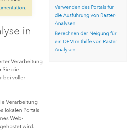
ungen.
aktivieren Sie eine kostenfreie Testversion.
Die Story lesen
Verwenden des Portals für
kumentation
.
Den Kurs erkunden
tionen
rukturmanagement erkunden
ArcGIS Pro erkunden
die Ausführung von Raster-
Analysen
lyse in
Berechnen der Neigung für
ein DEM mithilfe von Raster-
Analysen
erter Verarbeitung
 Sie die
 bei voller
ie Verarbeitung
s lokalen Portals
eines Web-
gehostet wird.