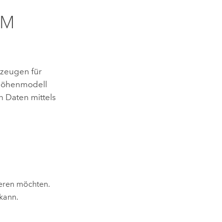
EM
kzeugen für
 Höhenmodell
n Daten mittels
ieren möchten.
 kann.