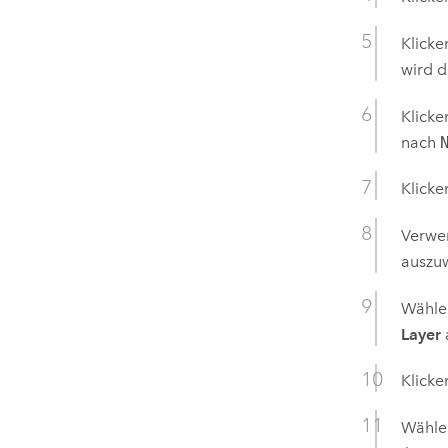
Klicke
wird d
Klicke
nach
Klicke
Verwe
auszuw
Wähle
Layer
Klicke
Wählen