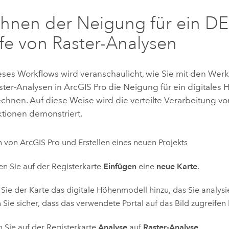
hnen der Neigung für ein D
lfe von Raster-Analysen
ses Workflows wird veranschaulicht, wie Sie mit den Wer
aster-Analysen in
ArcGIS Pro
die Neigung für ein digitales
chnen. Auf diese Weise wird die verteilte Verarbeitung vo
ktionen demonstriert.
n von
ArcGIS Pro
und Erstellen eines neuen Projekts
len Sie auf der Registerkarte
Einfügen
eine
neue Karte
.
Sie der Karte das digitale Höhenmodell hinzu, das Sie analys
n Sie sicher, dass das verwendete Portal auf das Bild zugreifen
n Sie auf der Registerkarte
Analyse
auf
Raster-Analyse
.