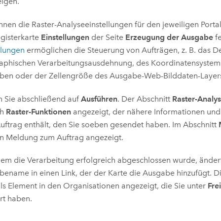
eigen.
nnen die Raster-Analyseeinstellungen für den jeweiligen Porta
gisterkarte
Einstellungen
der Seite
Erzeugung der Ausgabe
fe
llungen
ermöglichen die Steuerung von Aufträgen, z. B. das De
aphischen Verarbeitungsausdehnung, des Koordinatensystems 
ben oder der Zellengröße des Ausgabe-Web-Bilddaten-Layer
n Sie abschließend auf
Ausführen
. Der Abschnitt
Raster-Analy
ch
Raster-Funktionen
angezeigt, der nähere Informationen un
ftrag enthält, den Sie soeben gesendet haben. Im Abschnitt
n Meldung zum Auftrag angezeigt.
m die Verarbeitung erfolgreich abgeschlossen wurde, ändert
ename in einen Link, der der Karte die Ausgabe hinzufügt. 
ls Element in den Organisationen angezeigt, die Sie unter
Fre
ert haben.