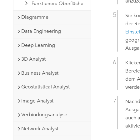
anzuz
Funktionen: Oberfläche
Sie kö
Diagramme
der Re
Data Engineering
Einste
geogr
Deep Learning
Ausga
3D Analyst
Klicke
Berei
Business Analyst
dem Au
Geostatistical Analyst
werde
Image Analyst
Nachde
Ausgab
Verbindungsanalyse
auch a
aktivi
Network Analyst