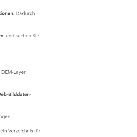
tionen
. Dadurch
em
, und suchen Sie
n DEM-Layer
eb-Bilddaten-
ngen.
in Verzeichnis für