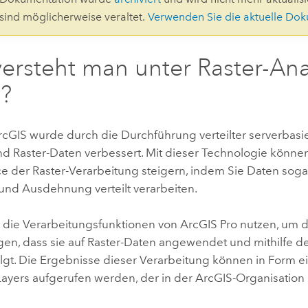
Umgeb
 sind möglicherweise veraltet.
Verwenden Sie die aktuelle Do
Geoinforma
Infrast
ersteht man unter Raster-Ana
Alle Storys
l?
ArcGIS
wurde durch die Durchführung verteilter serverbasi
nd Raster-Daten verbessert. Mit dieser Technologie können
e der Raster-Verarbeitung steigern, indem Sie Daten sogar
und Ausdehnung verteilt verarbeiten.
 die Verarbeitungsfunktionen von
ArcGIS Pro
nutzen, um d
gen, dass sie auf Raster-Daten angewendet und mithilfe de
folgt. Die Ergebnisse dieser Verarbeitung können in Form 
Layers aufgerufen werden, der in der ArcGIS-Organisation 