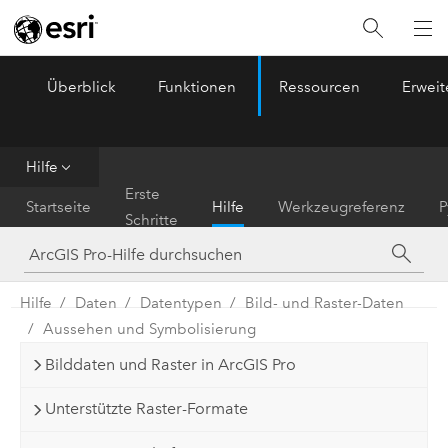
Überblick
Funktionen
Ressourcen
Erwei
ArcGIS Pro
Menu
Hilfe
Erste
Startseite
Hilfe
Werkzeugreferenz
P
Schritte
Hilfe
Daten
Datentypen
Bild- und Raster-Daten
Aussehen und Symbolisierung
Bilddaten und Raster in ArcGIS Pro
Unterstützte Raster-Formate