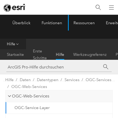
Überblick
Funktionen
Ressourcen
Erwei
ArcGIS Pro
Menu
Hilfe
Erste
Startseite
Hilfe
Werkzeugreferenz
P
Schritte
Hilfe
Daten
Datentypen
Services
OGC-Services
OGC-Web-Services
OGC-Web-Services
OGC-Service-Layer