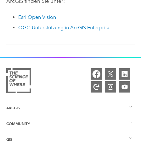
ArcGIS finden Sie unter:
Esri Open Vision
OGC-Unterstützung in
ArcGIS Enterprise
ARCGIS
COMMUNITY
ArcGIS – Überblick
GIS
Esri Community