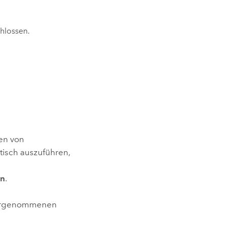
hlossen.
en von
isch auszuführen,
en
.
 vorgenommenen