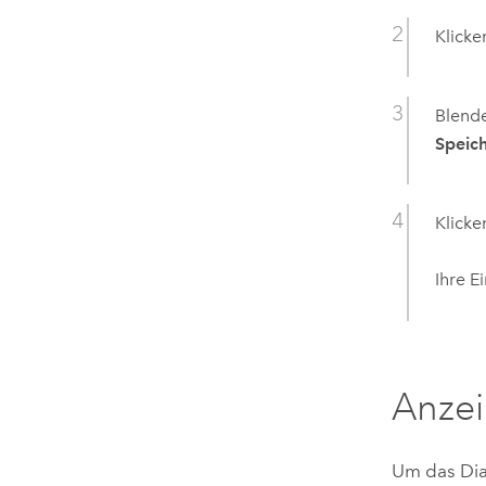
Klicke
Blend
Speich
Klicke
Ihre E
Anzei
Um das Di