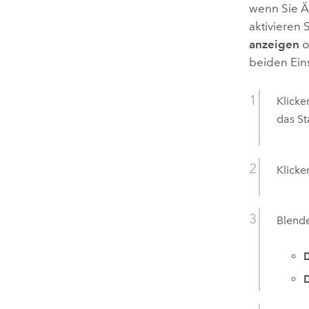
wenn Sie Ä
aktivieren 
anzeigen
o
beiden Eins
Klicke
das S
Klicke
Blend
D
D