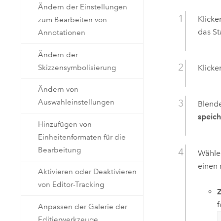
Ändern der Einstellungen
Klicke
zum Bearbeiten von
das S
Annotationen
Ändern der
Skizzensymbolisierung
Klicke
Ändern von
Auswahleinstellungen
Blend
speic
Hinzufügen von
Einheitenformaten für die
Bearbeitung
Wählen
einen 
Aktivieren oder Deaktivieren
von Editor-Tracking
Z
f
Anpassen der Galerie der
Editierwerkzeuge