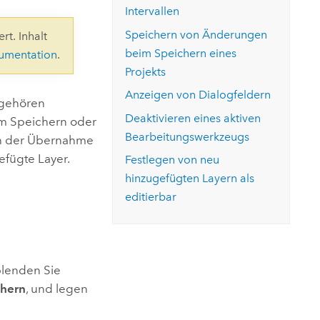
ungen.
aktivieren Sie eine kostenfreie Testversion.
Intervallen
Die Story lesen
Den Kurs erkunden
tionen
rukturmanagement erkunden
ArcGIS Pro erkunden
Speichern von Änderungen
rt. Inhalt
beim Speichern eines
kumentation
.
Projekts
Anzeigen von Dialogfeldern
 gehören
Deaktivieren eines aktiven
m Speichern oder
Bearbeitungswerkzeugs
ch der Übernahme
fügte Layer.
Festlegen von neu
hinzugefügten Layern als
editierbar
lenden Sie
chern
, und legen