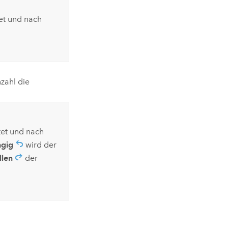
et und nach
zahl die
tet und nach
gig
wird der
llen
der