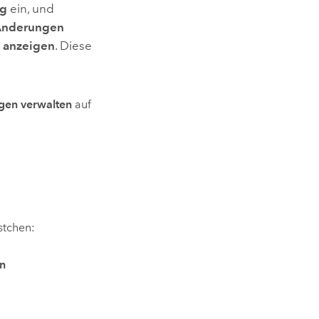
ng
ein, und
 Änderungen
 anzeigen
. Diese
gen verwalten
auf
stchen:
n