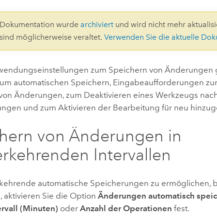
Umgeb
Geoinforma
Infrast
9-Dokumentation wurde
archiviert
und wird nicht mehr aktualisie
 sind möglicherweise veraltet.
Verwenden Sie die aktuelle Do
Alle Storys
wendungseinstellungen zum Speichern von Änderungen
um automatischen Speichern, Eingabeaufforderungen zu
von Änderungen, zum Deaktivieren eines Werkzeugs na
ngen und zum Aktivieren der Bearbeitung für neu hinzuge
hern von Änderungen in
rkehrenden Intervallen
ehrende automatische Speicherungen zu ermöglichen, b
, aktivieren Sie die Option
Änderungen automatisch spei
ervall (Minuten)
oder
Anzahl der Operationen
fest.