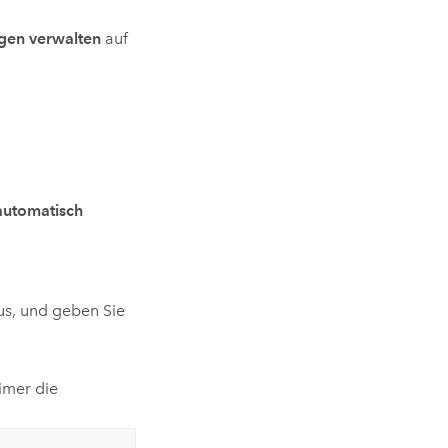
gen verwalten
auf
utomatisch
us, und geben Sie
imer die