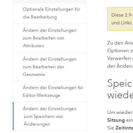
Natürliche Ressourcen
Optionale Einstellungen für
Developer-Technologie
Diese 2.
die Bearbeitung
Erstellen Sie Anwendungen für
und Links
die Kartenerstellung und
Alle Branchen
Ändern der Einstellungen
räumliche Analyse
zum Bearbeiten von
Zu den An
Attributen
Optionen z
Alle Produkte
Verwerfen 
Ändern der Einstellungen
der Änderu
zum Bearbeiten der
Geometrie
Speic
Ändern der Einstellungen für
wiede
Editor-Werkzeuge
Ändern der Einstellungen
Um wiederk
zum Speichern von
Sitzung
ein
Änderungen
Sie
Zeitint