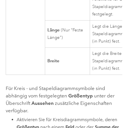
Stapeldiagramms
festgelegt.
Legt die Länge j
Länge
(Nur "Feste
Stapeldiagramms
Länge")
(in Punkt) fest.
Legt die Breite j
Breite
Stapeldiagramms
(in Punkt) fest.
Für Kreis - und Stapeldiagrammsymbole sind
abhängig vom festgelegten
Größentyp
unter der
Überschrift
Aussehen
zusätzliche Eigenschaften
verfügbar.
Aktivieren Sie für Kreisdiagrammsymbole, deren
Größentyp
nach einem
Feld
oder der
Summe der