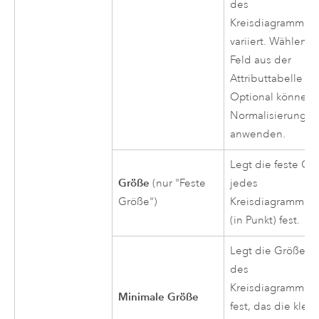
des
Kreisdiagrammsy
variiert. Wählen S
Feld aus der
Attributtabelle au
Optional können 
Normalisierungs
anwenden.
Legt die feste Gr
Größe
(nur "Feste
jedes
Größe")
Kreisdiagrammsy
(in Punkt) fest.
Legt die Größe (i
des
Kreisdiagrammsy
Minimale Größe
fest, das die klein