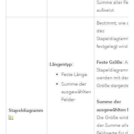
Summe aller Feld
aufweist.
Bestimmt, wie di
des
Stapeldiagramms
festgelegt wird.
Feste Größe
: Alle
Längentyp
:
Stapeldiagramms
Feste Länge
werden mit derse
Summe der
Größe dargestellt
ausgewählten
Felder
Summe der
ausgewählten Fel
Stapeldiagramm
Die Größe wird a
der Summe aller
Feldwerte für das