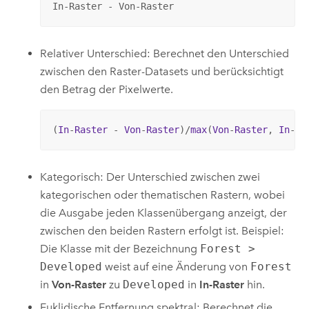
In-Raster - Von-Raster
Relativer Unterschied: Berechnet den Unterschied
zwischen den Raster-Datasets und berücksichtigt
den Betrag der Pixelwerte.
(
In
-
Raster
 - 
Von
-
Raster
)/
max
(
Von
-
Raster
, 
In
-
Ra
Kategorisch: Der Unterschied zwischen zwei
kategorischen oder thematischen Rastern, wobei
die Ausgabe jeden Klassenübergang anzeigt, der
zwischen den beiden Rastern erfolgt ist. Beispiel:
Die Klasse mit der Bezeichnung
Forest >
Developed
weist auf eine Änderung von
Forest
in
Von-Raster
zu
Developed
in
In-Raster
hin.
Euklidische Entfernung spektral: Berechnet die