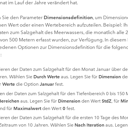
at im Lauf der Jahre verändert hat.
 Sie den Parameter
Dimensionsdefinition
, um Dimension
einen Wert oder einen Wertebereich aufzuteilen. Beispiel: I
aten zum Salzgehalt des Meerwassers, die monatlich alle 2
 von 500 Metern erfasst wurden, zur Verfügung. In diesem 
iedenen Optionen zur Dimensionsdefinition für die folgen
:
ieren der Daten zum Salzgehalt für den Monat Januar über d
ren. Wählen Sie
Durch Werte
aus. Legen Sie für
Dimension
de
r
Werte
die Option
Januar
fest.
len der Daten zum Salzgehalt für den Tiefenbereich 0 bis 150 
Bereichen
aus. Legen Sie für
Dimension
den Wert
StdZ
, für
Min
nd für
Maximalwert
den Wert
0
fest.
ieren der Daten zum Salzgehalt für die ersten 10 Tage des Mo
Zeitraum von 10 Jahren. Wählen Sie
Nach Iteration
aus. Legen