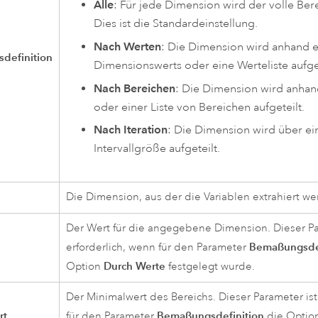
Alle
: Für jede Dimension wird der volle Ber
Dies ist die Standardeinstellung.
Nach Werten
: Die Dimension wird anhand e
definition
Dimensionswerts oder eine Werteliste aufget
Nach Bereichen
: Die Dimension wird anhan
oder einer Liste von Bereichen aufgeteilt.
Nach Iteration
: Die Dimension wird über e
Intervallgröße aufgeteilt.
Die Dimension, aus der die Variablen extrahiert we
Der Wert für die angegebene Dimension. Dieser Pa
Bemaßungsdef
erforderlich, wenn für den Parameter
Durch Werte
Option
festgelegt wurde.
Der Minimalwert des Bereichs. Dieser Parameter ist
rt
Bemaßungsdefinition
für den Parameter
die Optio