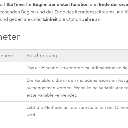
ert
StdTime
, für
Beginn der ersten Iteration
und
Ende der erste
echenden Beginn und das Ende des Iterationszeitraums und f
 und geben Sie unter
Einheit
die Option
Jahre
an.
meter
rname
Beschreibung
Das als Eingabe verwendete multidimensionale Ras
Die Variablen, die in den multidimensionalen Aus
aufgenommen werden. Wenn keine Variable angege
erste Variable verwendet.
Gibt die Methode an, die zum Aufteilen der Dime
wird.