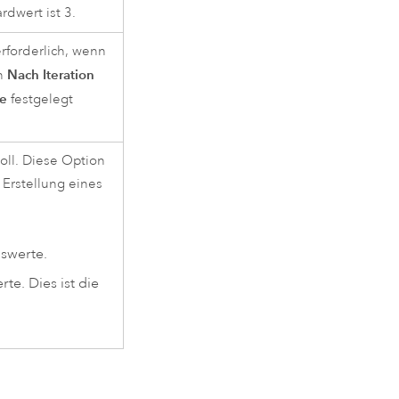
rdwert ist 3.
erforderlich, wenn
Nach Iteration
n
e
festgelegt
oll. Diese Option
 Erstellung eines
nswerte.
te. Dies ist die