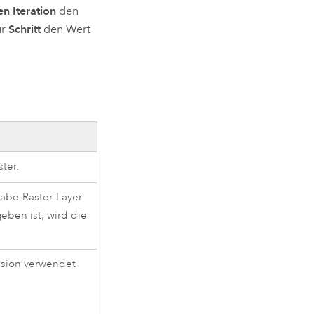
n Iteration
den
ür
Schritt
den Wert
ter.
gabe-Raster-Layer
ben ist, wird die
nsion verwendet