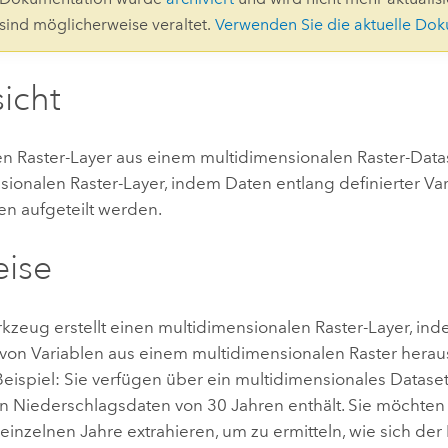
Umgeb
 sind möglicherweise veraltet.
Verwenden Sie die aktuelle Do
Geoinforma
Infrast
icht
Alle Storys
inen Raster-Layer aus einem multidimensionalen Raster-Dat
sionalen Raster-Layer, indem Daten entlang definierter Va
n aufgeteilt werden.
eise
kzeug erstellt einen multidimensionalen Raster-Layer, ind
von Variablen aus einem multidimensionalen Raster heraus
 Beispiel: Sie verfügen über ein multidimensionales Dataset
n Niederschlagsdaten von 30 Jahren enthält. Sie möchten
einzelnen Jahre extrahieren, um zu ermitteln, wie sich der