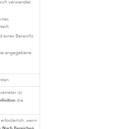
eich verwendet.
ines
eilt.
d eines Bereichs
ine angegebene
rden.
rameter ist
inition
die
 erforderlich, wenn
Nach Bereichen
n