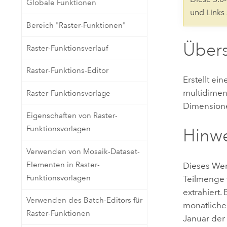
Globale Funktionen
Natürliche Ressourcen
und Links
Developer-Technologie
Bereich "Raster-Funktionen"
Erstellen Sie Anwendungen für
die Kartenerstellung und
Übers
Alle Branchen
Raster-Funktionsverlauf
räumliche Analyse
Raster-Funktions-Editor
Erstellt e
Alle Produkte
multidimen
Raster-Funktionsvorlage
Dimensione
Eigenschaften von Raster-
Funktionsvorlagen
Hinw
Verwenden von Mosaik-Dataset-
Elementen in Raster-
Dieses Wer
Funktionsvorlagen
Teilmenge 
extrahiert.
Verwenden des Batch-Editors für
monatliche
Raster-Funktionen
Januar der 