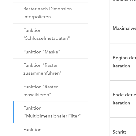
Raster nach Dimension
interpolieren
Maximalwe
Funktion
"Schlüsselmetadaten"
Funktion "Maske"
Beginn der
Funktion "Raster
Iteration
zusammenführen"
Funktion "Raster
Ende der e
mosaikieren"
Iteration
Funktion
"Multidimensionaler Filter"
Funktion
Schritt