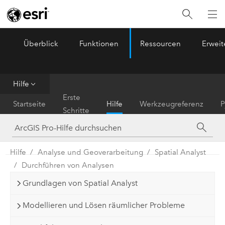
Überblick
Funktionen
Ressourcen
Erwei
ArcGIS Pro
Menu
Hilfe
Erste
Startseite
Hilfe
Werkzeugreferenz
P
Schritte
Hilfe
Analyse und Geoverarbeitung
Spatial Analyst
Durchführen von Analysen
Grundlagen von Spatial Analyst
Modellieren und Lösen räumlicher Probleme