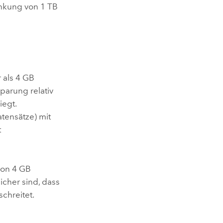
nkung von 1 TB
 als 4 GB
parung relativ
iegt.
atensätze) mit
t
von 4 GB
icher sind, dass
chreitet.