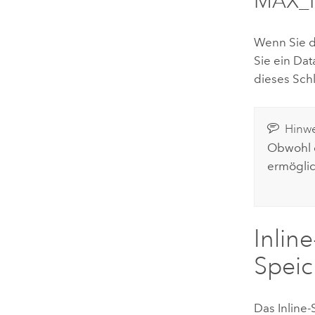
MAX_F
Wenn Sie d
Sie ein Da
dieses Sch
Hinwe
Obwohl d
ermöglic
Inlin
Spei
Das Inline-