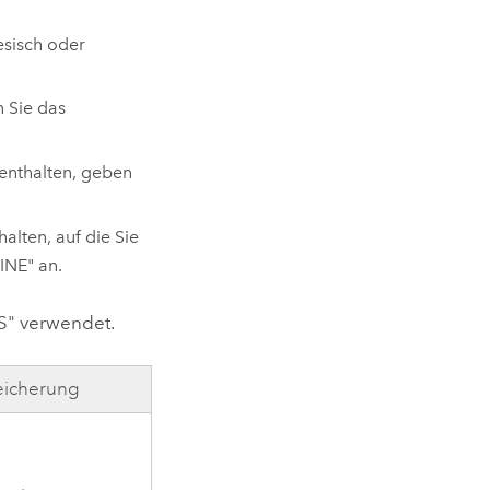
esisch oder
 Sie das
enthalten, geben
alten, auf die Sie
INE" an.
S" verwendet.
eicherung