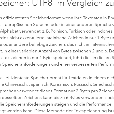
peicher: UTF8 im Vergleich z
s effizientestes Speicherformat, wenn Ihre Textdaten in Eng
steuropäischen Sprache oder in einer anderen Sprache vo
 Alphabet verwendet, z. B. Polnisch, Türkisch oder Indones
edes nicht akzentuierte lateinische Zeichen in nur 1 Byte 
te oder andere beliebige Zeichen, das nicht im lateinisch
st, in einer variablen Anzahl von Bytes zwischen 2 und 6. 
n Textzeichen in nur 1 Byte speichert, führt dies in diesen
n Speicheranforderungen und einer verbesserten Perform
as effizienteste Speicherformat für Textdaten in einem nic
e Chinesisch, Japanisch, Koreanisch, Russisch, Griechisch
Sprachen verwendet dieses Format nur 2 Bytes pro Zeiche
g desselben Zeichens kann bis zu 6 Bytes verwenden, soda
ie Speicheranforderungen steigen und die Performance l
tigt werden kann. Diese Methode der Textspeicherung ist