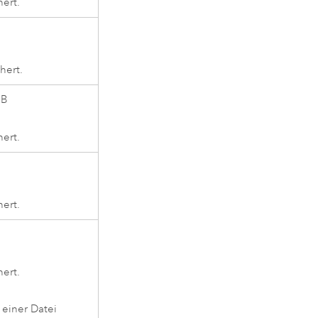
ert.
hert.
GB
ert.
ert.
ert.
 einer Datei