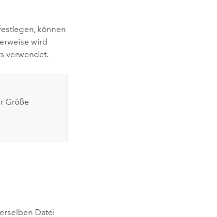
festlegen, können
lerweise wird
ts verwendet.
er Größe
derselben Datei