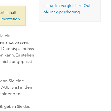
ungen.
aktivieren Sie eine kostenfreie Testversion.
Die Story lesen
Inline- im Vergleich zu Out-
Den Kurs erkunden
tionen
rukturmanagement erkunden
ArcGIS Pro erkunden
of-Line-Speicherung
rt. Inhalt
kumentation
.
ie ein
ten anzupassen.
 Datentyp, sodass
en kann. Es stehen
 nicht angepasst
wenn Sie eine
FAULTS ist in den
 folgenden:
TB, geben Sie das