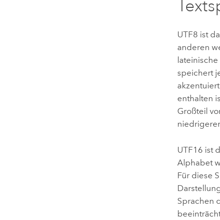
Texts
UTF8 ist da
anderen we
lateinische
speichert j
akzentuier
enthalten i
Großteil vo
niedrigere
UTF16 ist d
Alphabet wi
Für diese 
Darstellun
Sprachen d
beeinträch