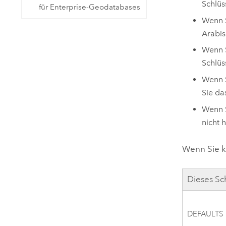
Schlüs
für Enterprise-Geodatabases
Wenn S
Arabis
Wenn S
Schlü
Wenn S
Sie d
Wenn S
nicht 
Wenn Sie k
Dieses Sc
DEFAULTS