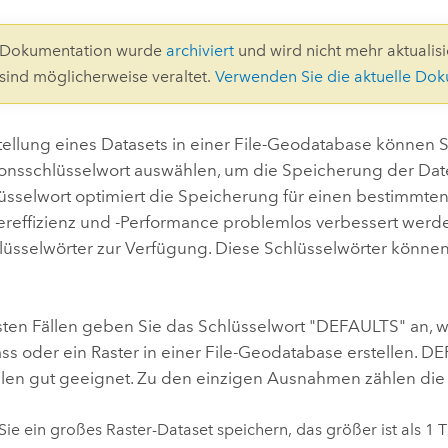
Umgeb
Geoinforma
Infrast
0-Dokumentation wurde
archiviert
und wird nicht mehr aktualisie
 sind möglicherweise veraltet.
Verwenden Sie die aktuelle Do
Alle Storys
tellung eines Datasets in einer File-Geodatabase können S
ionsschlüsselwort auswählen, um die Speicherung der Da
üsselwort optimiert die Speicherung für einen bestimmten
ereffizienz und -Performance problemlos verbessert werd
lüsselwörter zur Verfügung. Diese Schlüsselwörter können
sten Fällen geben Sie das Schlüsselwort "DEFAULTS" an, 
ss oder ein Raster in einer File-Geodatabase erstellen. DE
llen gut geeignet. Zu den einzigen Ausnahmen zählen die
ie ein großes Raster-Dataset speichern, das größer ist als 1 