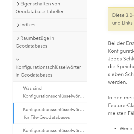
Eigenschaften von
Natürliche Ressourcen
Developer-Technologie
Geodatabase-Tabellen
Diese 3.
Erstellen Sie Anwendungen für
und Links
Indizes
die Kartenerstellung und
Alle Branchen
räumliche Analyse
Raumbezüge in
Bei der Ers
Geodatabases
Konfigurat
Alle Produkte
Jedes Schl
die Speich
Konfigurationsschlüsselwörter
sieben Sch
in Geodatabases
werden.
Was sind
Konfigurationsschlüsselwörter?
In den mei
Feature-Cla
Konfigurationsschlüsselwörter
meisten Fä
für File-Geodatabases
Wenn S
Konfigurationsschlüsselwörter