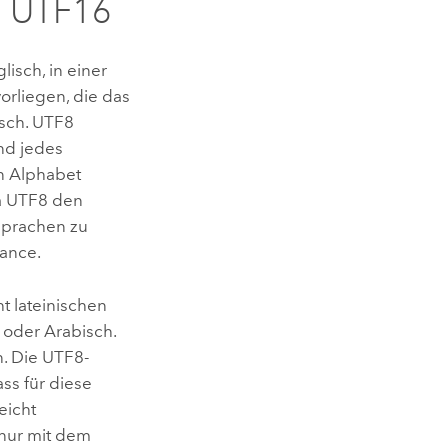
u UTF16
lisch, in einer
rliegen, die das
isch. UTF8
und jedes
en Alphabet
Da UTF8 den
 Sprachen zu
ance.
ht lateinischen
 oder Arabisch.
n. Die UTF8-
ss für diese
eicht
 nur mit dem