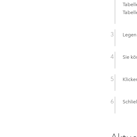
Tabell
Tabell
Legen
Sie k
Klicke
Schlie