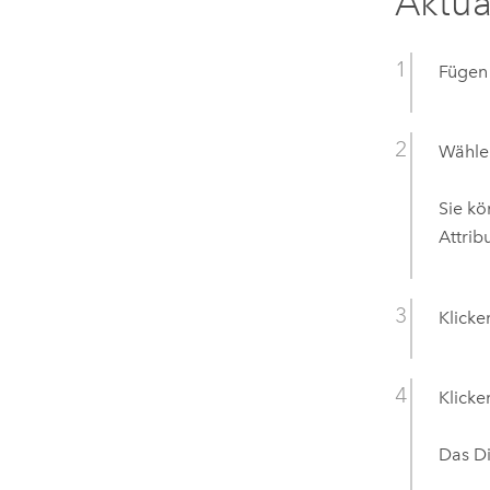
Aktua
Fügen 
Wählen
Sie kö
Attrib
Klicke
Klicke
Das D