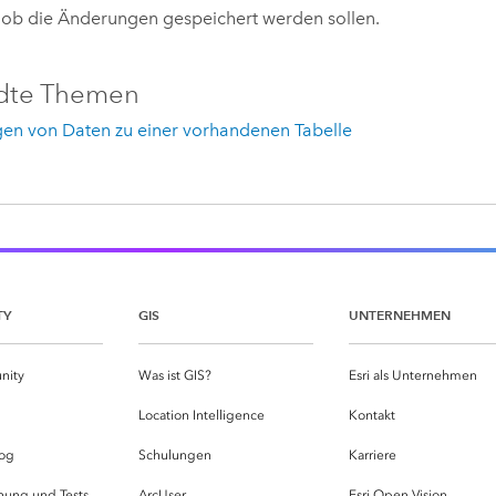
, ob die Änderungen gespeichert werden sollen.
dte Themen
gen von Daten zu einer vorhandenen Tabelle
TY
GIS
UNTERNEHMEN
nity
Was ist GIS?
Esri als Unternehmen
g
Location Intelligence
Kontakt
og
Schulungen
Karriere
hung und Tests
ArcUser
Esri Open Vision