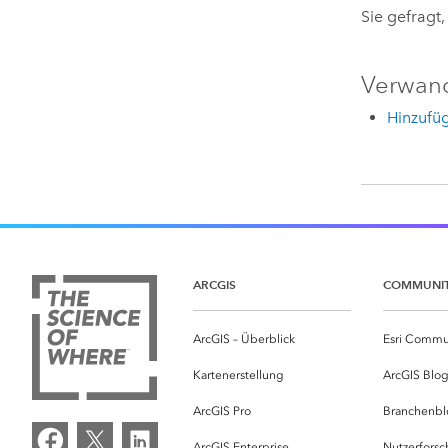
Sie gefragt
Verwan
Hinzufü
ARCGIS
COMMUNI
ArcGIS – Überblick
Esri Commu
Kartenerstellung
ArcGIS Blo
ArcGIS Pro
Branchenbl
ArcGIS Enterprise
Nutzerforsc