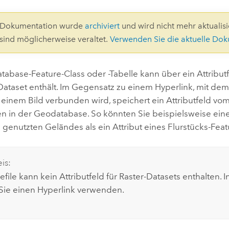
Umgeb
Geoinforma
Infrast
0-Dokumentation wurde
archiviert
und wird nicht mehr aktualisie
 sind möglicherweise veraltet.
Verwenden Sie die aktuelle Do
Alle Storys
abase-Feature-Class oder -Tabelle kann über ein Attribut
Dataset enthält. Im Gegensatz zu einem Hyperlink, mit dem
 einem Bild verbunden wird, speichert ein Attributfeld vo
en in der Geodatabase. So könnten Sie beispielsweise eine
genutzten Geländes als ein Attribut eines Flurstücks-Fea
is:
file kann kein Attributfeld für Raster-Datasets enthalten. I
ie einen Hyperlink verwenden.