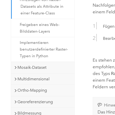
Nachfolgen
Datasets als Attribute in
einem Feld 
einer Feature-Class
Freigeben eines Web-
Fügen 
Bilddaten-Layers
Bearbe
Implementieren
benutzerdefinierter Raster-
Typen in Python
Es stehen z
empfohlen, 
Mosaik-Dataset
des Typs
R
Multidimensional
einem Feat
Feldern ve
Ortho-Mapping
Georeferenzierung
Hinwe
Das Hinz
Bildmessung