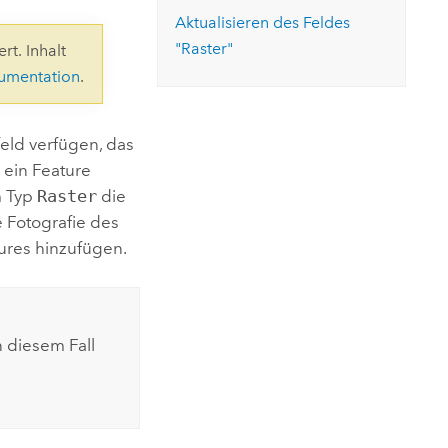
ungen.
aktivieren Sie eine kostenfreie Testversion.
Die Story lesen
Aktualisieren des Feldes
Den Kurs erkunden
tionen
rukturmanagement erkunden
ArcGIS Pro erkunden
"Raster"
rt. Inhalt
kumentation
.
feld verfügen, das
 ein Feature
m Typ
Raster
die
 Fotografie des
tures hinzufügen.
n diesem Fall