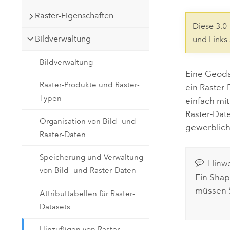
Natürliche Ressourcen
Raster-Eigenschaften
Developer-Technologie
Diese 3.
Erstellen Sie Anwendungen für
Bildverwaltung
und Links
die Kartenerstellung und
Alle Branchen
räumliche Analyse
Bildverwaltung
Eine Geodat
Raster-Produkte und Raster-
ein Raster-
Alle Produkte
Typen
einfach mit
Raster-Dat
Organisation von Bild- und
gewerblich 
Raster-Daten
Speicherung und Verwaltung
Hinwe
von Bild- und Raster-Daten
Ein Shape
müssen S
Attributtabellen für Raster-
Datasets
Hinzufügen von Raster-