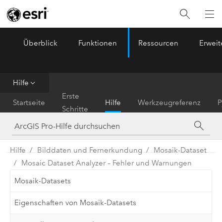
Überblick
Funktionen
Ressourcen
Erwei
ArcGIS Pro
Menu
Hilfe
Erste
Startseite
Hilfe
Werkzeugreferenz
P
Schritte
Hilfe
Bilddaten und Fernerkundung
Mosaik-Dataset
Mosaic Dataset Analyzer – Fehler und Warnungen
Mosaik-Datasets
Eigenschaften von Mosaik-Datasets