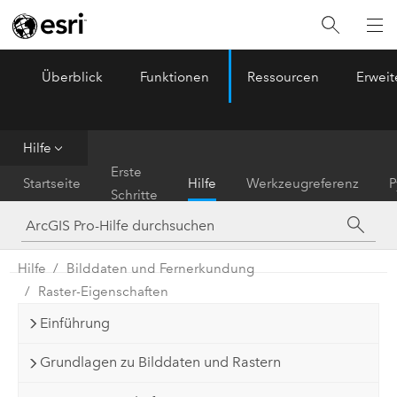
Überblick
Funktionen
Ressourcen
Erwei
ArcGIS Pro
Menu
Hilfe
Erste
Startseite
Hilfe
Werkzeugreferenz
P
Schritte
Hilfe
Bilddaten und Fernerkundung
Raster-Eigenschaften
Einführung
Grundlagen zu Bilddaten und Rastern