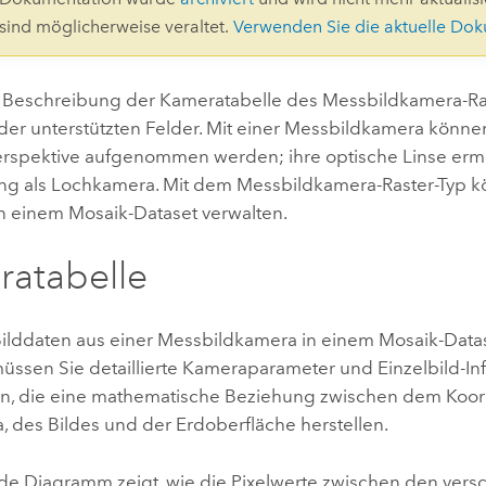
Umgeb
 sind möglicherweise veraltet.
Verwenden Sie die aktuelle Do
Geoinforma
Infrast
ie Beschreibung der Kameratabelle des Messbildkamera-Ra
Alle Storys
 der unterstützten Felder. Mit einer Messbildkamera können
erspektive aufgenommen werden; ihre optische Linse ermö
ng als Lochkamera. Mit dem Messbildkamera-Raster-Typ k
in einem Mosaik-Dataset verwalten.
atabelle
ilddaten aus einer Messbildkamera in einem Mosaik-Dat
üssen Sie detaillierte Kameraparameter und Einzelbild-In
len, die eine mathematische Beziehung zwischen dem Koo
, des Bildes und der Erdoberfläche herstellen.
de Diagramm zeigt, wie die Pixelwerte zwischen den ver