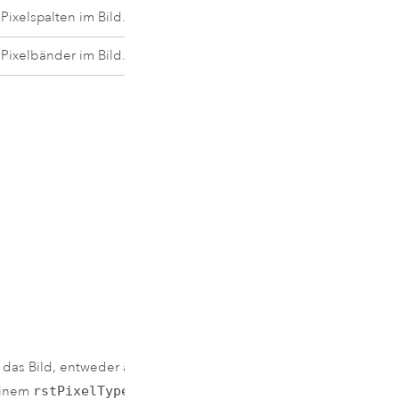
Pixelspalten im Bild.
Pixelbänder im Bild.
Numerische Werte, d
einem rstPixelType
übereinstimmen:
PT_U1=0, PT_U2=1,
PT_U4=2, PT_UCHAR
PT_CHAR=4,
PT_USHORT=5,
PT_SHORT=6,
PT_ULONG=7,
PT_LONG=8,
PT_FLOAT=9,
PT_DOUBLE=10,
r das Bild, entweder als numerischer
PT_COMPLEX=11,
einem
rstPixelType
übereinstimmt,
PT_DCOMPLEX=12,