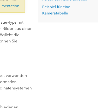
ungen.
aktivieren Sie eine kostenfreie Testversion.
Die Story lesen
kumentation
.
Den Kurs erkunden
tionen
Beispiel für eine
rukturmanagement erkunden
ArcGIS Pro erkunden
Kameratabelle
ster-Typs mit
 Bilder aus einer
glicht die
önnen Sie
aset verwenden
formation
rdinatensystemen
schiedenen