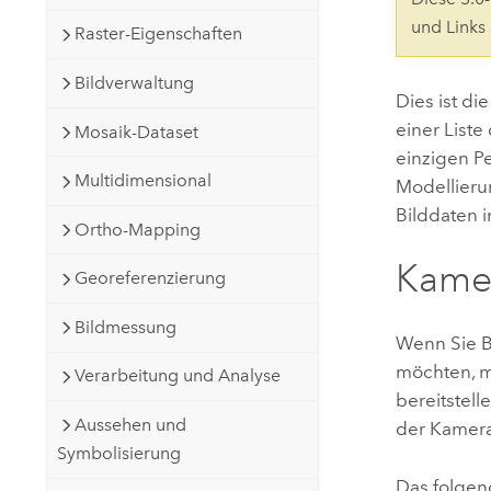
Natürliche Ressourcen
und Links
Raster-Eigenschaften
Developer-Technologie
Erstellen Sie Anwendungen für
Bildverwaltung
die Kartenerstellung und
Alle Branchen
Dies ist d
räumliche Analyse
einer Liste
Mosaik-Dataset
einzigen P
Multidimensional
Modellieru
Alle Produkte
Bilddaten 
Ortho-Mapping
Kamer
Georeferenzierung
Bildmessung
Wenn Sie B
möchten, m
Verarbeitung und Analyse
bereitstel
Aussehen und
der Kamera
Symbolisierung
Das folgen