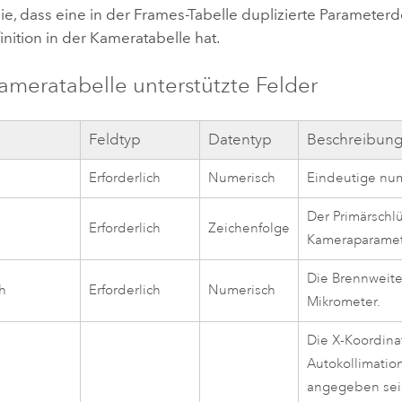
e, dass eine in der Frames-Tabelle duplizierte Parameterd
inition in der Kameratabelle hat.
Kameratabelle unterstützte Felder
e
Feldtyp
Datentyp
Beschreibun
Erforderlich
Numerisch
Eindeutige num
Der Primärschlü
Erforderlich
Zeichenfolge
Kameraparamet
Die Brennweite
h
Erforderlich
Numerisch
Mikrometer.
Die X-Koordina
Autokollimation
angegeben sein