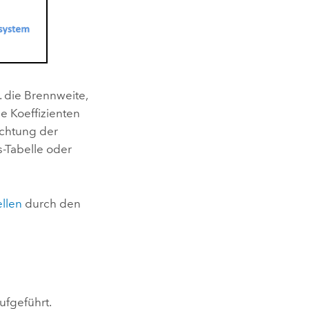
. die Brennweite,
e Koeffizienten
ichtung der
s-Tabelle oder
llen
durch den
ufgeführt.