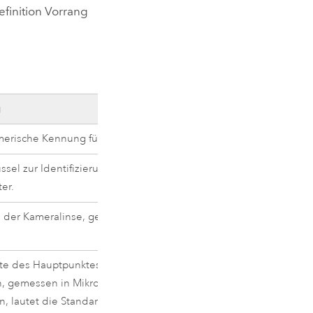
efinition Vorrang
g
Domäne
erische Kennung für jede Kamera.
ssel zur Identifizierung der
er.
 der Kameralinse, gemessen in
te des Hauptpunktes der
, gemessen in Mikrometer. Sollte nichts
, lautet die Standardeinstellung 0.