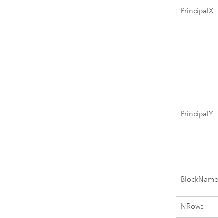
PrincipalX
PrincipalY
BlockNam
NRows