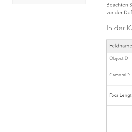
Beachten Si
vor der Def
In der 
Feldnam
ObjectID
CameraID
FocalLengt