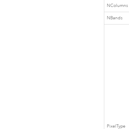
NColumns
NBands
PixelType