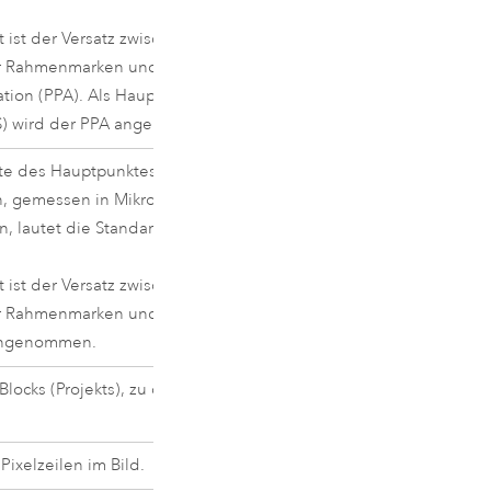
 ist der Versatz zwischen dem
er Rahmenmarken und dem Hauptpunkt
ation (PPA). Als Hauptpunkt der
S) wird der PPA angenommen.
te des Hauptpunktes der
, gemessen in Mikrometer. Sollte nichts
, lautet die Standardeinstellung 0.
 ist der Versatz zwischen dem
er Rahmenmarken und dem PPA. Als PPS
angenommen.
locks (Projekts), zu dem das Bild
Pixelzeilen im Bild.