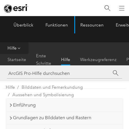
Überblick
Funktionen
Ressourcen
Erwei
ArcGIS Pro
Menu
Hilfe
Erste
Startseite
Hilfe
Werkzeugreferenz
P
Schritte
Hilfe
Bilddaten und Fernerkundung
Aussehen und Symbolisierung
Einführung
Grundlagen zu Bilddaten und Rastern