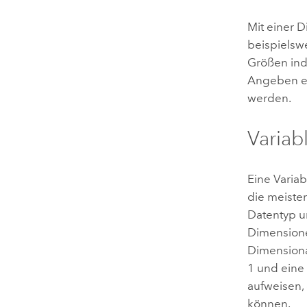
Mit einer 
beispielsw
Größen ind
Angeben ei
werden.
Variab
Eine Variab
die meiste
Datentyp un
Dimensione
Dimensional
1 und eine
aufweisen,
können.