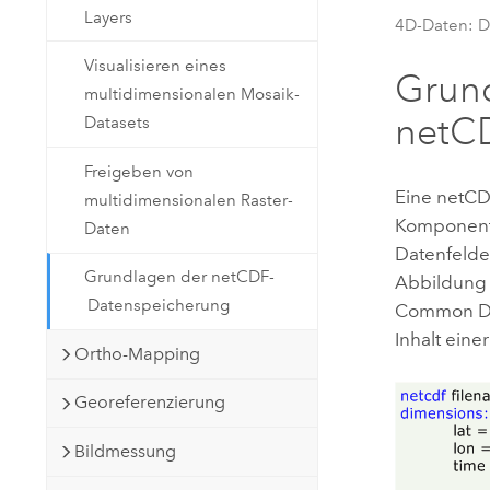
Layers
4D-Daten: D
Visualisieren eines
Grun
multidimensionalen Mosaik-
netC
Datasets
Freigeben von
Eine netCDF
multidimensionalen Raster-
Komponent
Daten
Datenfelder
Grundlagen der netCDF-
Abbildung 
Datenspeicherung
Common Dat
Inhalt ein
Ortho-Mapping
Georeferenzierung
Bildmessung