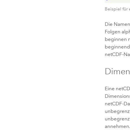
Beispiel für
Die Namen 
Folgen alph
beginnen m
beginnende
netCDF-Nam
Dimen
Eine netCD
Dimensionsg
netCDF-Dat
unbegrenzt
unbegrenzt
annehmen