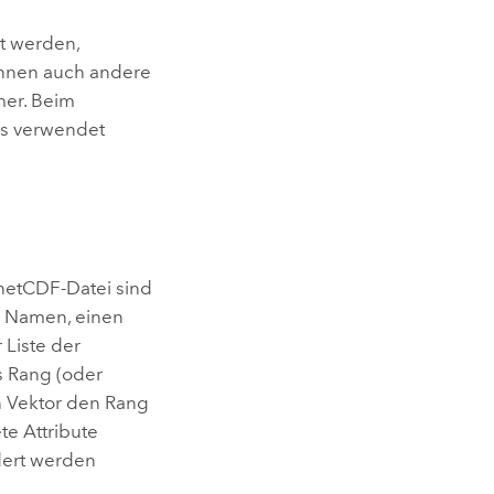
t werden,
können auch andere
mer. Beim
ls verwendet
r netCDF-Datei sind
en Namen, einen
 Liste der
s Rang (oder
in Vektor den Rang
te Attribute
dert werden