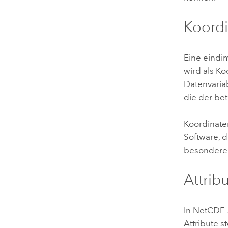
Koordi
Eine eindi
wird als Ko
Datenvariab
die der be
Koordinate
Software, 
besondere 
Attrib
In NetCDF-
Attribute s