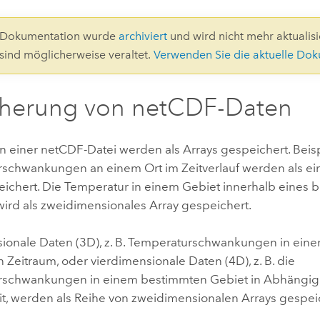
Umgeb
Geoinforma
Infrast
0-Dokumentation wurde
archiviert
und wird nicht mehr aktualisie
 sind möglicherweise veraltet.
Verwenden Sie die aktuelle Do
Alle Storys
cherung von netCDF-Daten
n einer netCDF-Datei werden als Arrays gespeichert. Beisp
schwankungen an einem Ort im Zeitverlauf werden als e
eichert. Die Temperatur in einem Gebiet innerhalb eines
wird als zweidimensionales Array gespeichert.
ionale Daten (3D), z. B. Temperaturschwankungen in eine
Zeitraum, oder vierdimensionale Daten (4D), z. B. die
schwankungen in einem bestimmten Gebiet in Abhängigk
it, werden als Reihe von zweidimensionalen Arrays gespei