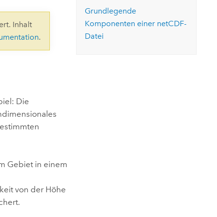
ungen.
aktivieren Sie eine kostenfreie Testversion.
Die Story lesen
Grundlegende
Den Kurs erkunden
tionen
rukturmanagement erkunden
ArcGIS Pro erkunden
Komponenten einer netCDF-
rt. Inhalt
Datei
kumentation
.
iel: Die
indimensionales
 bestimmten
m Gebiet in einem
eit von der Höhe
chert.