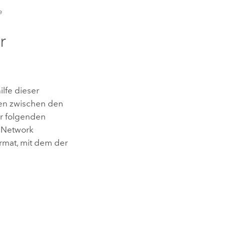
e
r
ilfe dieser
en zwischen den
er folgenden
 (Network
rmat, mit dem der