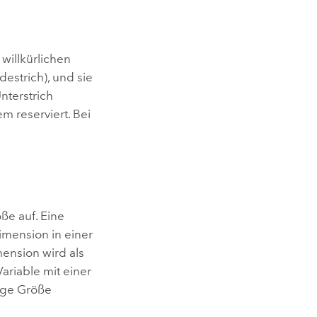
willkürlichen
estrich), und sie
nterstrich
 reserviert. Bei
ße auf. Eine
imension in einer
ension wird als
riable mit einer
ige Größe