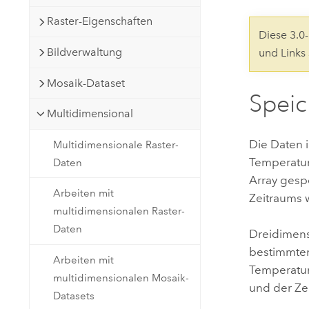
Natürliche Ressourcen
Raster-Eigenschaften
Developer-Technologie
Diese 3.
Erstellen Sie Anwendungen für
Bildverwaltung
und Links
die Kartenerstellung und
Alle Branchen
räumliche Analyse
Mosaik-Dataset
Spei
Multidimensional
Alle Produkte
Die Daten i
Multidimensionale Raster-
Temperatur
Daten
Array gesp
Arbeiten mit
Zeitraums 
multidimensionalen Raster-
Daten
Dreidimens
bestimmten 
Arbeiten mit
Temperatur
multidimensionalen Mosaik-
und der Ze
Datasets