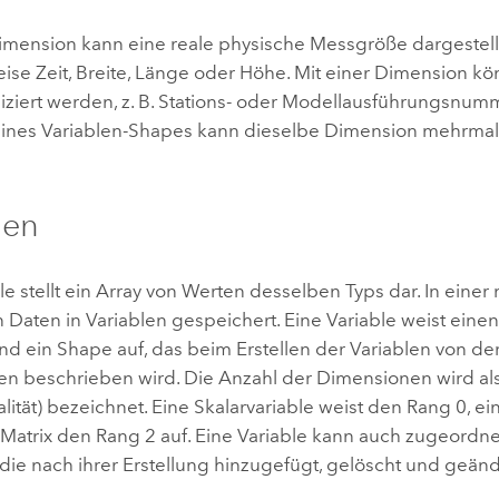
Dimension kann eine reale physische Messgröße dargestell
eise Zeit, Breite, Länge oder Höhe. Mit einer Dimension 
iziert werden, z. B. Stations- oder Modellausführungsnum
nes Variablen-Shapes kann dieselbe Dimension mehrma
len
le stellt ein Array von Werten desselben Typs dar. In eine
n Daten in Variablen gespeichert. Eine Variable weist ein
d ein Shape auf, das beim Erstellen der Variablen von der
n beschrieben wird. Die Anzahl der Dimensionen wird al
ität) bezeichnet. Eine Skalarvariable weist den Rang 0, e
 Matrix den Rang 2 auf. Eine Variable kann auch zugeordne
 die nach ihrer Erstellung hinzugefügt, gelöscht und geän