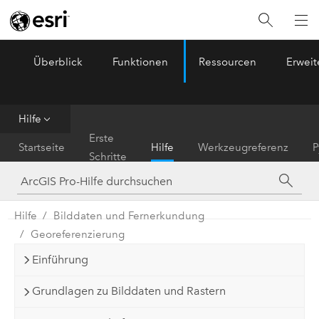
Überblick
Funktionen
Ressourcen
Erwei
ArcGIS Pro
Menu
Hilfe
Erste
Startseite
Hilfe
Werkzeugreferenz
P
Schritte
Hilfe
Bilddaten und Fernerkundung
Georeferenzierung
Einführung
Grundlagen zu Bilddaten und Rastern