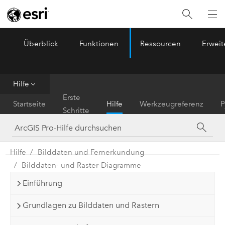
Überblick
Funktionen
Ressourcen
Erwei
ArcGIS Pro
Menu
Hilfe
Erste
Startseite
Hilfe
Werkzeugreferenz
P
Schritte
Hilfe
Bilddaten und Fernerkundung
Bilddaten- und Raster-Diagramme
Einführung
Grundlagen zu Bilddaten und Rastern