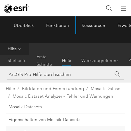
Überblick
Funktionen
Ressourcen
Erwei
ArcGIS Pro
Menu
Hilfe
Erste
Startseite
Hilfe
Werkzeugreferenz
P
Schritte
Hilfe
Bilddaten und Fernerkundung
Mosaik-Dataset
Mosaic Dataset Analyzer – Fehler und Warnungen
Mosaik-Datasets
Eigenschaften von Mosaik-Datasets