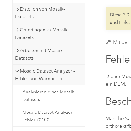
Natürliche Ressourcen
Erstellen von Mosaik-
Developer-Technologie
Diese 3.
Datasets
Erstellen Sie Anwendungen für
und Links
die Kartenerstellung und
Alle Branchen
Grundlagen zu Mosaik-
räumliche Analyse
Datasets
Mit der
Arbeiten mit Mosaik-
Alle Produkte
Fehle
Datasets
Mosaic Dataset Analyzer –
Die im Mos
Fehler und Warnungen
ein DEM.
Analysieren eines Mosaik-
Besc
Datasets
Mosaic Dataset Analyzer:
Manche Sat
Fehler 70100
orthorekti