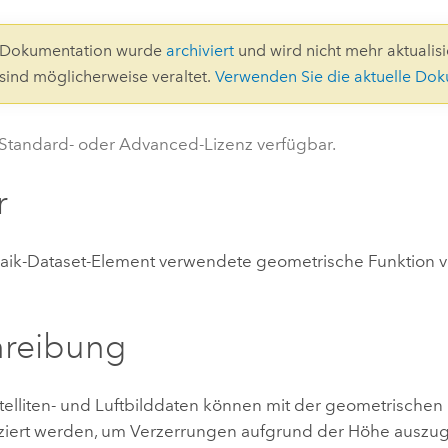
Umgeb
Geoinforma
Infrast
0-Dokumentation wurde
archiviert
und wird nicht mehr aktualisie
 sind möglicherweise veraltet.
Verwenden Sie die aktuelle Do
Alle Storys
 Standard- oder Advanced-Lizenz verfügbar.
r
aik-Dataset-Element verwendete geometrische Funktion ve
hreibung
elliten- und Luftbilddaten können mit der geometrischen
fiziert werden, um Verzerrungen aufgrund der Höhe auszug