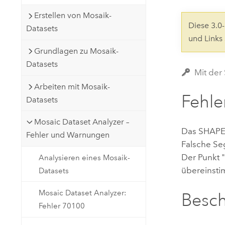
Natürliche Ressourcen
Erstellen von Mosaik-
Developer-Technologie
Diese 3.
Datasets
Erstellen Sie Anwendungen für
und Links
die Kartenerstellung und
Alle Branchen
Grundlagen zu Mosaik-
räumliche Analyse
Datasets
Mit der
Arbeiten mit Mosaik-
Alle Produkte
Fehle
Datasets
Mosaic Dataset Analyzer –
Das SHAPE-
Fehler und Warnungen
Falsche Se
Der Punkt 
Analysieren eines Mosaik-
übereinst
Datasets
Mosaic Dataset Analyzer:
Besc
Fehler 70100