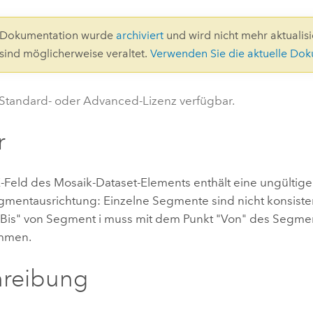
Umgeb
Geoinforma
Infrast
0-Dokumentation wurde
archiviert
und wird nicht mehr aktualisie
 sind möglicherweise veraltet.
Verwenden Sie die aktuelle Do
Alle Storys
 Standard- oder Advanced-Lizenz verfügbar.
r
Feld des Mosaik-Dataset-Elements enthält eine ungültige
gmentausrichtung: Einzelne Segmente sind nicht konsisten
"Bis" von Segment i muss mit dem Punkt "Von" des Segme
immen.
hreibung