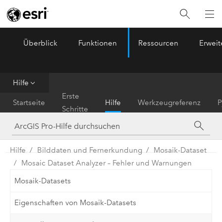
Überblick
Funktionen
Ressourcen
Erwei
ArcGIS Pro
Menu
Hilfe
Erste
Startseite
Hilfe
Werkzeugreferenz
P
Schritte
Hilfe
Bilddaten und Fernerkundung
Mosaik-Dataset
Mosaic Dataset Analyzer – Fehler und Warnungen
Mosaik-Datasets
Eigenschaften von Mosaik-Datasets