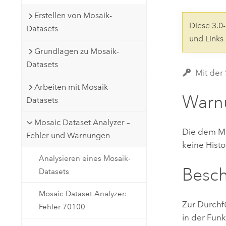
Natürliche Ressourcen
Erstellen von Mosaik-
Developer-Technologie
Diese 3.
Datasets
Erstellen Sie Anwendungen für
und Links
die Kartenerstellung und
Alle Branchen
Grundlagen zu Mosaik-
räumliche Analyse
Datasets
Mit der
Arbeiten mit Mosaik-
Alle Produkte
Warn
Datasets
Mosaic Dataset Analyzer –
Die dem Mo
Fehler und Warnungen
keine Hist
Analysieren eines Mosaik-
Besc
Datasets
Mosaic Dataset Analyzer:
Zur Durchfü
Fehler 70100
in der Funk