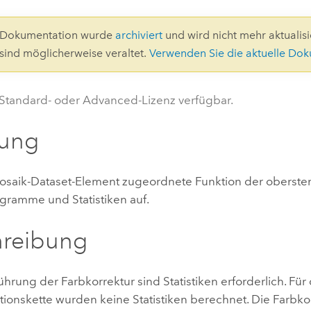
Umgeb
Geoinforma
Infrast
0-Dokumentation wurde
archiviert
und wird nicht mehr aktualisie
 sind möglicherweise veraltet.
Verwenden Sie die aktuelle Do
Alle Storys
 Standard- oder Advanced-Lizenz verfügbar.
ung
saik-Dataset-Element zugeordnete Funktion der oberste
ogramme und Statistiken auf.
hreibung
hrung der Farbkorrektur sind Statistiken erforderlich. Für 
tionskette wurden keine Statistiken berechnet. Die Farbkorr