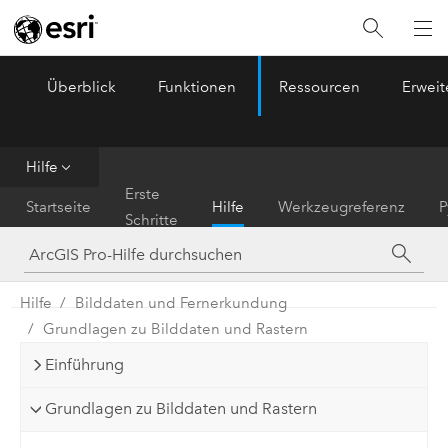
Überblick
Funktionen
Ressourcen
Erwei
ArcGIS Pro
Menu
Hilfe
Erste
Startseite
Hilfe
Werkzeugreferenz
P
Schritte
Hilfe
Bilddaten und Fernerkundung
Grundlagen zu Bilddaten und Rastern
Einführung
Grundlagen zu Bilddaten und Rastern