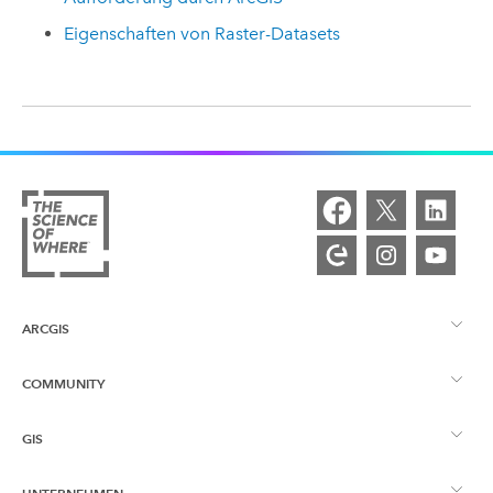
Eigenschaften von Raster-Datasets
ARCGIS
COMMUNITY
ArcGIS – Überblick
GIS
Esri Community
Kartenerstellung