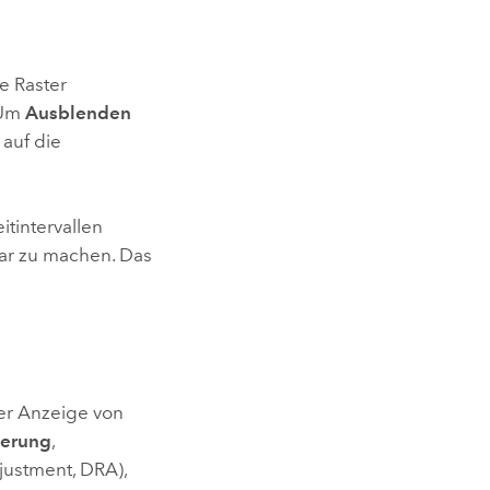
e Raster
 Um
Ausblenden
 auf die
tintervallen
bar zu machen. Das
er Anzeige von
ierung
,
ustment, DRA),