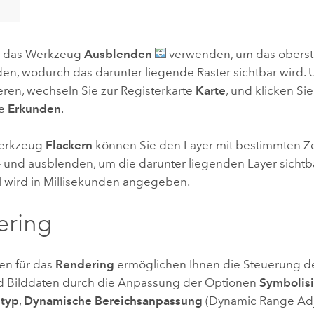
n das Werkzeug
Ausblenden
verwenden, um das oberst
en, wodurch das darunter liegende Raster sichtbar wird.
eren, wechseln Sie zur Registerkarte
Karte
, und klicken Sie
he
Erkunden
.
erkzeug
Flackern
können Sie den Layer mit bestimmten Zei
n- und ausblenden, um die darunter liegenden Layer sicht
ll wird in Millisekunden angegeben.
ering
en für das
Rendering
ermöglichen Ihnen die Steuerung d
d Bilddaten durch die Anpassung der Optionen
Symbolis
styp
,
Dynamische Bereichsanpassung
(Dynamic Range Adj