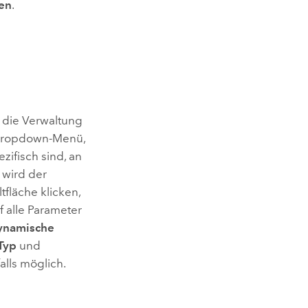
en
.
 die Verwaltung
n Dropdown-Menü,
zifisch sind, an
 wird der
ltfläche klicken,
f alle Parameter
ynamische
Typ
und
alls möglich.