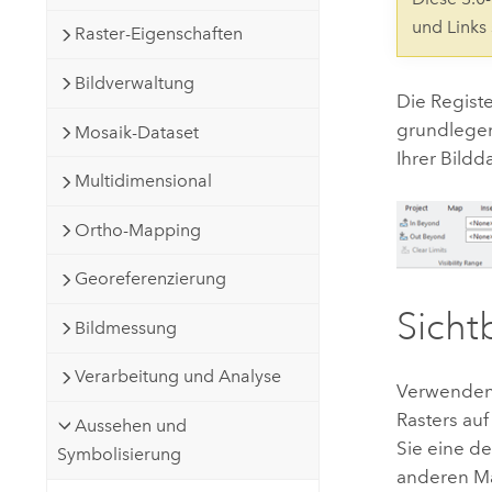
Natürliche Ressourcen
und Links
Raster-Eigenschaften
Developer-Technologie
Erstellen Sie Anwendungen für
Bildverwaltung
die Kartenerstellung und
Alle Branchen
Die Regist
räumliche Analyse
grundlegen
Mosaik-Dataset
Ihrer Bild
Multidimensional
Alle Produkte
Ortho-Mapping
Georeferenzierung
Sicht
Bildmessung
Verarbeitung und Analyse
Verwenden 
Rasters au
Aussehen und
Sie eine d
Symbolisierung
anderen Ma