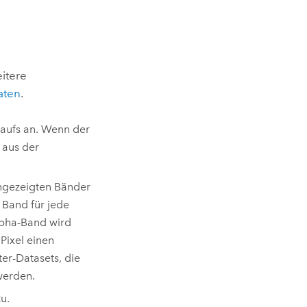
itere
aten
.
laufs an. Wenn der
 aus der
angezeigten Bänder
 Band für jede
lpha-Band wird
 Pixel einen
ter-Datasets, die
werden.
u.