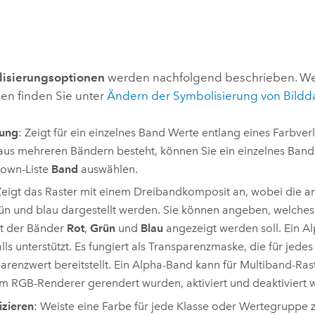
isierungsoptionen
werden nachfolgend beschrieben. We
nen finden Sie unter
Ändern der Symbolisierung von Bildd
kung
: Zeigt für ein einzelnes Band Werte entlang eines Farbver
aus mehreren Bändern besteht, können Sie ein einzelnes Band
own-Liste
Band
auswählen.
Zeigt das Raster mit einem Dreibandkomposit an, wobei die 
rün und blau dargestellt werden. Sie können angeben, welches
t der Bänder
Rot
,
Grün
und
Blau
angezeigt werden soll. Ein A
lls unterstützt. Es fungiert als Transparenzmaske, die für jedes
arenzwert bereitstellt. Ein Alpha-Band kann für Multiband-Ras
m RGB-Renderer gerendert wurden, aktiviert und deaktiviert 
izieren
: Weiste eine Farbe für jede Klasse oder Wertegruppe z