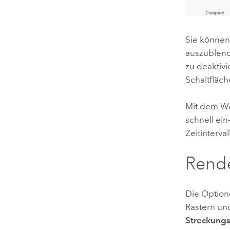
Sie könne
auszublend
zu deaktivi
Schaltfläc
Mit dem W
schnell ei
Zeitinterva
Rend
Die Option
Rastern un
Streckung