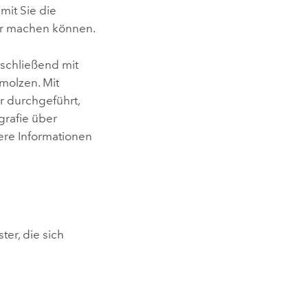
mit Sie die
ar machen können.
nschließend mit
molzen. Mit
 durchgeführt,
grafie über
ere Informationen
er, die sich