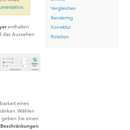
ungen.
aktivieren Sie eine kostenfreie Testversion.
Die Story lesen
kumentation
.
Den Kurs erkunden
tionen
Vergleichen
rukturmanagement erkunden
ArcGIS Pro erkunden
Rendering
yer
enthalten
Korrektur
nd das Aussehen
Rotation
tbarkeit eines
hränken. Wählen
r geben Sie einen
e
Beschränkungen