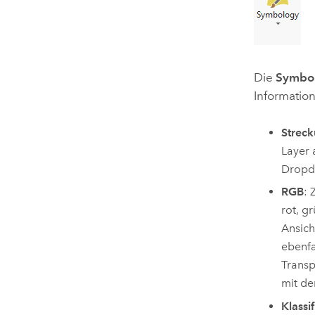
Die
Symbol
Informatio
Strec
Layer 
Dropd
RGB
: 
rot, g
Ansich
ebenfa
Transp
mit de
Klassif