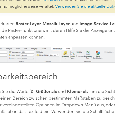
Umgeb
 sind möglicherweise veraltet.
Verwenden Sie die aktuelle Do
Geoinforma
Infrast
erkarten
Raster-Layer
,
Mosaik-Layer
und
Image-Service-La
Alle Storys
de Raster-Funktionen, mit deren Hilfe Sie die Anzeige u
daten anpassen können.
barkeitsbereich
Sie die Werte für
Größer als
und
Kleiner als
, um die Sich
f einen Bereich zwischen bestimmten Maßstäben zu besc
er voreingestellten Optionen im Dropdown-Menü aus, ode
ßstab in das Textfeld ein. Verwenden Sie die Schaltfläch