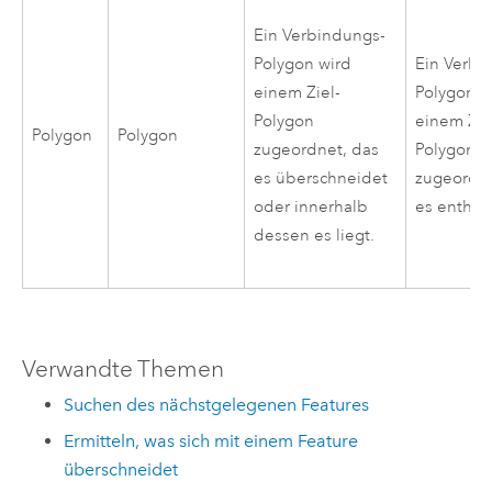
Ein Verbindungs-
Polygon wird
Ein Verbi
einem Ziel-
Polygon w
Polygon
einem Zie
Polygon
Polygon
zugeordnet, das
Polygon
es überschneidet
zugeordne
oder innerhalb
es enthält
dessen es liegt.
Verwandte Themen
Suchen des nächstgelegenen Features
Ermitteln, was sich mit einem Feature
überschneidet