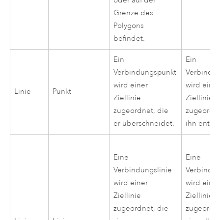
oder auf der
Grenze des
Polygons
befindet.
Ein
Ein
Verbindungspunkt
Verbindu
wird einer
wird eine
Linie
Punkt
Ziellinie
Ziellinie
zugeordnet, die
zugeordne
er überschneidet.
ihn enthäl
Eine
Eine
Verbindungslinie
Verbindun
wird einer
wird eine
Ziellinie
Ziellinie
zugeordnet, die
zugeordne