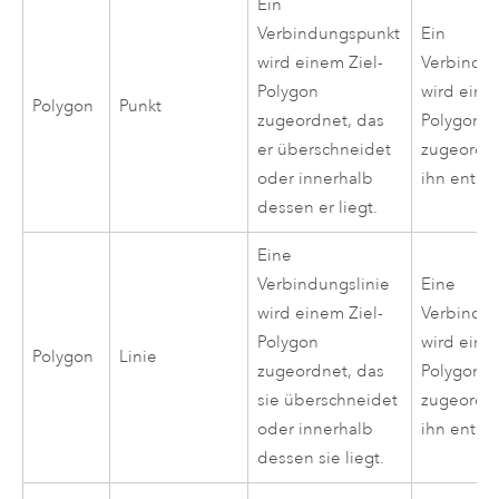
Ein
Verbindungspunkt
Ein
wird einem Ziel-
Verbindu
Polygon
wird eine
Polygon
Punkt
zugeordnet, das
Polygon
er überschneidet
zugeordne
oder innerhalb
ihn enthäl
dessen er liegt.
Eine
Verbindungslinie
Eine
wird einem Ziel-
Verbindun
Polygon
wird eine
Polygon
Linie
zugeordnet, das
Polygon
sie überschneidet
zugeordne
oder innerhalb
ihn enthäl
dessen sie liegt.