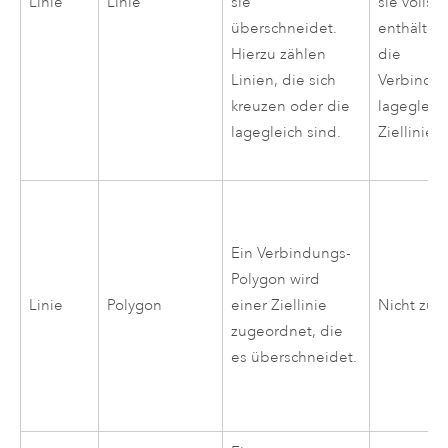
Linie
Linie
sie
sie vollst
überschneidet.
enthält. Hi
Hierzu zählen
die
Linien, die sich
Verbindun
kreuzen oder die
lagegleic
lagegleich sind.
Ziellinie.
Ein Verbindungs-
Polygon wird
Linie
Polygon
einer Ziellinie
Nicht zut
zugeordnet, die
es überschneidet.