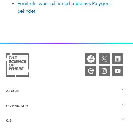
Ermitteln, was sich innerhalb eines Polygons
befindet
ARCGIS
COMMUNITY
ArcGIS – Überblick
GIS
Esri Community
Kartenerstellung