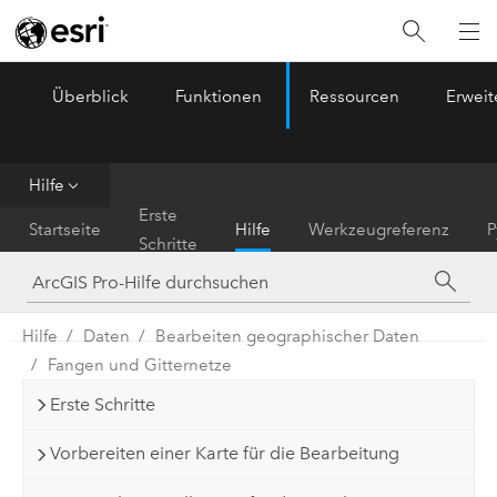
Überblick
Funktionen
Ressourcen
Erwei
ArcGIS Pro
Menu
Hilfe
Erste
Startseite
Hilfe
Werkzeugreferenz
P
Schritte
Hilfe
Daten
Bearbeiten geographischer Daten
Fangen und Gitternetze
Erste Schritte
Vorbereiten einer Karte für die Bearbeitung