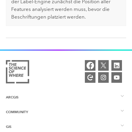
der Label-Engine zunächst die Position aller
Features analysiert werden muss, bevor die
Beschriftungen platziert werden.
ARCGIS
COMMUNITY
ArcGIS – Überblick
GIS
Esri Community
Kartenerstellung