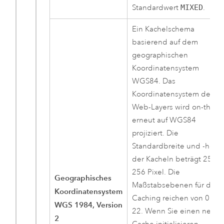
Standardwert
MIXED
.
Ein Kachelschema
basierend auf dem
geographischen
Koordinatensystem
WGS84. Das
Koordinatensystem des
Web-Layers wird on-the-fl
erneut auf WGS84
projiziert. Die
Standardbreite und -höhe
der Kacheln beträgt 256 x
256 Pixel. Die
Geographisches
Maßstabsebenen für das
Koordinatensystem
Caching reichen von 0 bis
WGS 1984, Version
22. Wenn Sie einen neue
2