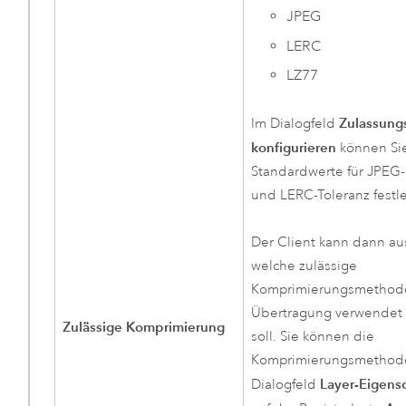
JPEG
LERC
LZ77
Zulassungs
Im Dialogfeld
konfigurieren
können Si
Standardwerte für JPEG-
und LERC-Toleranz festl
Der Client kann dann au
welche zulässige
Komprimierungsmethode
Übertragung verwendet
Zulässige Komprimierung
soll. Sie können die
Komprimierungsmethod
Layer-Eigens
Dialogfeld