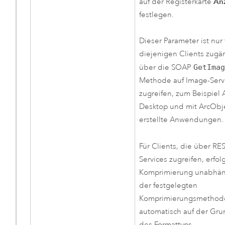
An
auf der Registerkarte
festlegen.
Dieser Parameter ist nur 
diejenigen Clients zugän
über die SOAP
GetIma
Methode auf Image-Serv
zugreifen, zum Beispiel
Desktop
und mit ArcObj
erstellte Anwendungen.
Für Clients, die über RE
Services zugreifen, erfol
Komprimierung unabhän
der festgelegten
Komprimierungsmethod
automatisch auf der Gr
des Formattyps.