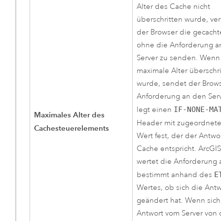
Alter des Cache nicht
überschritten wurde, v
der Browser die gecacht
ohne die Anforderung a
Server zu senden. Wenn
maximale Alter überschr
wurde, sendet der Brows
Anforderung an den Ser
legt einen
IF-NONE-MA
Maximales Alter des
Header mit zugeordne
Cachesteuerelements
Wert fest, der der Antwo
Cache entspricht.
ArcGIS
wertet die Anforderung
bestimmt anhand des
E
Wertes, ob sich die Antw
geändert hat. Wenn sich
Antwort vom Server von 