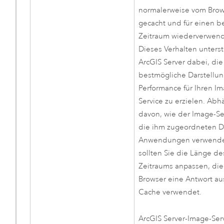
normalerweise vom Bro
gecacht und für einen 
Zeitraum wiederverwend
Dieses Verhalten unters
ArcGIS Server
dabei, die
bestmögliche Darstellun
Performance für Ihren I
Service zu erzielen. Abh
davon, wie der Image-Se
die ihm zugeordneten D
Anwendungen verwende
sollten Sie die Länge de
Zeitraums anpassen, die
Browser eine Antwort a
Cache verwendet.
ArcGIS Server
-Image-Ser