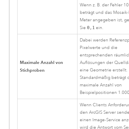
Wenn z. B. der Fehler 1
beträgt und das Mosaik-
Meter angegeben ist, g
Sie
0,1
ein.
Dabei werden Referenzp
Pixelwerte und die
entsprechenden räumli
Maximale Anzahl von
Auflösungen der Quellda
Stichproben
eine Geometrie erstellt.
Standardmäßig beträgt 
maximale Anzahl von
Beispielpositionen 1.000
Wenn Clients Anforder
den
ArcGIS Server
sende
einen Image-Service anz
wird die Antwort vom Se