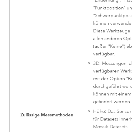
"Entfernung", "Flä
"Punktposition" u
"Schwerpunktposi
können verwendet
Diese Werkzeuge 
allen anderen Op
(außer "Keine") eb
verfügbar.
3D: Messungen, d
verfügbaren Wer
mit der Option "Ba
durchgeführt wer
können mit eine
geändert werden.
Höhe: Das Sensorm
Zulässige Messmethoden
für Datasets inner
Mosaik-Datasets