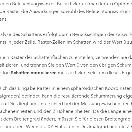
kalen Beleuchtungswinkel. Bei aktivierter (markierter) Option 
e-Raster die Auswirkungen sowohl des Beleuchtungswinkels 
ens.
alyse des Schattens erfolgt durch Berücksichtigen der Auswir
nts in jeder Zelle. Raster-Zellen im Schatten wird der Wert 0 
 ein Raster der Schattenflächen zu erstellen, verwenden Sie 
sifizieren
, und trennen Sie den Wert 0 von den übrigen Schu
ption
Schatten modellieren
muss aktiviert sein, um dieses Ergeb
ich das Eingabe-Raster in einem sphäroidischen Koordinaten
lgraden) befindet, kann die resultierende Schummerung eig
en. Dies liegt am Unterschied bei der Messung zwischen den 
ächeneinheiten und den Z-Höheneinheiten. Da die Länge ein
it dem Breitengrad ändert, müssen Sie für diesen Breitengrad
or angeben. Wenn die XY-Einheiten in Dezimalgrad und die Z-E