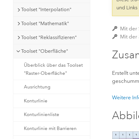
Natürliche Ressourcen
und Links
Toolset "Interpolation"
Developer-Technologie
Erstellen Sie Anwendungen für
Toolset "Mathematik"
die Kartenerstellung und
Alle Branchen
Mit der 
räumliche Analyse
Mit der
Toolset "Reklassifizieren"
Toolset "Oberfläche"
Zusa
Alle Produkte
Überblick über das Toolset
Erstellt u
"Raster-Oberfläche"
geschummer
Ausrichtung
Weitere In
Konturlinie
Abbi
Konturlinienliste
Konturlinie mit Barrieren