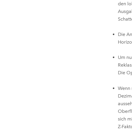
den lo
Ausgab
Schatt
Die An
Horizo
Um nur
Reklas
Die O
Wenn s
Dezima
ausseh
Oberfl
sich m
Z-Fakt