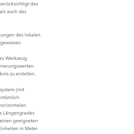
berücksichtigt das
als auch des
kungen des lokalen
zugewiesen.
das Werkzeug
mmerungswerten.
nis zu erstellen.
system (mit
entümlich
horizontalen
es Längengrades
 einen geeigneten
inheiten in Meter