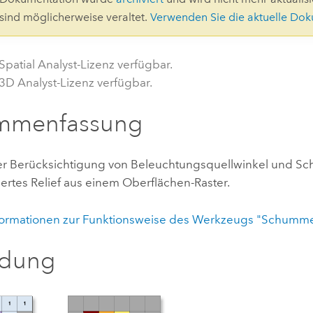
Umgeb
 sind möglicherweise veraltet.
Verwenden Sie die aktuelle Do
Geoinforma
Infrast
Spatial Analyst-Lizenz verfügbar.
Alle Storys
 3D Analyst-Lizenz verfügbar.
mmenfassung
nter Berücksichtigung von Beleuchtungsquellwinkel und Sch
tes Relief aus einem Oberflächen-Raster.
formationen zur Funktionsweise des Werkzeugs "Schumm
ldung