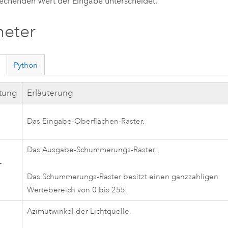
echenden Wert der Eingabe unterscheidet.
meter
Python
ftung
Erläuterung
-
Das Eingabe-Oberflächen-Raster.
Das Ausgabe-Schummerungs-Raster.
-
Das Schummerungs-Raster besitzt einen ganzzahligen
Wertebereich von 0 bis 255.
Azimutwinkel der Lichtquelle.