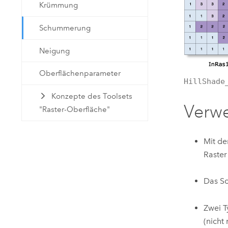
Krümmung
Schummerung
Neigung
Oberflächenparameter
HillShade
Konzepte des Toolsets
Verw
"Raster-Oberfläche"
Mit d
Raster
Das Sc
Zwei T
(nicht