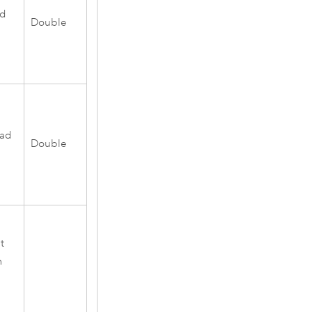
ad
Double
rad
Double
t
n