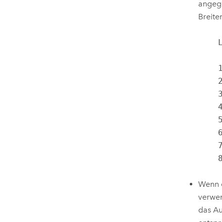
angege
Breit
    Latitude     Z-factor

     0           0.0000089
    10           0.00000912

    20           0.00000956

    30           0.00001036

    40           0.00001171

    50           0.00001395

    60           0.00001792

    70           0.00002619

Wenn d
verwen
das Au