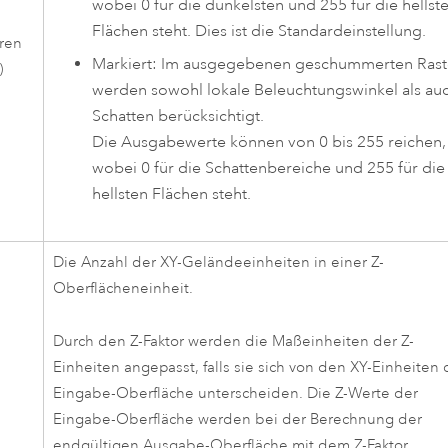
wobei 0 für die dunkelsten und 255 für die hellst
Flächen steht. Dies ist die Standardeinstellung.
ren
Markiert: Im ausgegebenen geschummerten Rast
)
werden sowohl lokale Beleuchtungswinkel als au
Schatten berücksichtigt.
Die Ausgabewerte können von 0 bis 255 reichen,
wobei 0 für die Schattenbereiche und 255 für die
hellsten Flächen steht.
Die Anzahl der XY-Geländeeinheiten in einer Z-
Oberflächeneinheit.
Durch den Z-Faktor werden die Maßeinheiten der Z-
Einheiten angepasst, falls sie sich von den XY-Einheiten 
Eingabe-Oberfläche unterscheiden. Die Z-Werte der
Eingabe-Oberfläche werden bei der Berechnung der
endgültigen Ausgabe-Oberfläche mit dem Z-Faktor