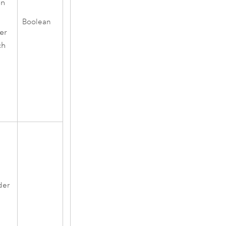
en
Boolean
er
ch
der