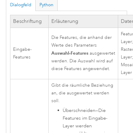
Dialogfeld
Python
Beschriftung
Erläuterung
Date
Featu
Die Features, die anhand der
Layer;
Werte des Parameters
Eingabe-
Raste
Auswahl-Features
ausgewertet
Features
Layer;
werden. Die Auswahl wird auf
Mosai
diese Features angewendet.
Layer
Gibt die räumliche Beziehung
an, die ausgewertet werden
soll.
Überschneiden
—
Die
Features im Eingabe-
Layer werden