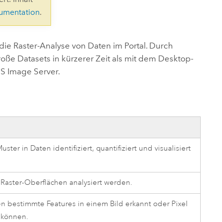
ungen.
aktivieren Sie eine kostenfreie Testversion.
Die Story lesen
kumentation
.
Den Kurs erkunden
tionen
rukturmanagement erkunden
ArcGIS Pro erkunden
die Raster-Analyse von Daten im Portal. Durch
ße Datasets in kürzerer Zeit als mit dem Desktop-
S Image Server
.
r in Daten identifiziert, quantifiziert und visualisiert
Raster-Oberflächen analysiert werden.
n bestimmte Features in einem Bild erkannt oder Pixel
n können.