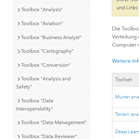
Natürliche Ressourcen
und Links
Toolbox "Analysis"
Developer-Technologie
Erstellen Sie Anwendungen für
Toolbox "Aviation"
die Kartenerstellung und
Alle Branchen
Die Toolbo
räumliche Analyse
Verteilung
Toolbox "Business Analyst"
Computer v
Toolbox "Cartography"
Alle Produkte
Weitere In
Toolbox "Conversion"
Toolbox "Analysis and
Toolset
Safety"
Muster ana
Toolbox "Data
Interoperability"
Terrain ana
Toolbox "Data Management"
Deep Lear
Toolbox "Data Reviewer"