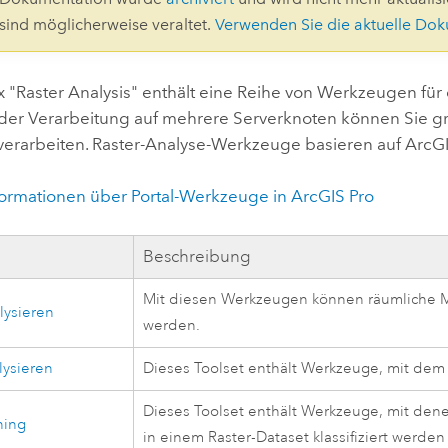
Umgeb
 sind möglicherweise veraltet.
Verwenden Sie die aktuelle Do
Geoinforma
Infrast
x "
Raster Analysis
" enthält eine Reihe von Werkzeugen für 
Alle Storys
 der Verarbeitung auf mehrere Serverknoten können Sie gro
erarbeiten. Raster-Analyse-Werkzeuge basieren auf
ArcGI
formationen über Portal-Werkzeuge in
ArcGIS Pro
Beschreibung
Mit diesen Werkzeugen können räumliche Muste
lysieren
werden.
lysieren
Dieses Toolset enthält Werkzeuge, mit dem 
Dieses Toolset enthält Werkzeuge, mit dene
ning
in einem Raster-Dataset klassifiziert werde